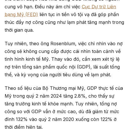
cung vô hạn. Điều này ám chỉ việc
Cục Dự trữ Liên
bang Mỹ (FED)
liên tục in tiền vô tội vạ đã góp phần
thúc đẩy nợ công cũng như lạm phát tăng mạnh trong
thời gian qua.
Tuy nhiên, theo ông Rosenblum, việc chỉ nhìn vào nợ
công sẽ không cung cấp được cái nhìn toàn cảnh về
tình hình kinh tế Mỹ. Thay vào đó, cần xem xét tỷ lệ
nợ trên tổng sản phẩm quốc nội (GDP), lãi suất tổng
thể, và kỳ vọng của người tiêu dùng về lạm phát.
Theo số liệu của Bộ Thương mại Mỹ, GDP thực tế của
Mỹ trong quý 2 năm 2024 tăng 2.8%, cho thấy sự
tăng trưởng kinh tế khỏe mạnh. Tuy nhiên, tổng nợ
công so với GDP vẫn ở mức cao, dù đã giảm từ mức
đỉnh 132% vào quý 2 năm 2020 xuống còn 122% ở
thời điểm hiện tại.