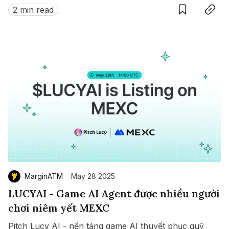
$ZETA diễn ra từ 8 đến 15/07/2025.
2 min read
MarginATM
May 28 2025
LUCYAI - Game AI Agent được nhiều người
chơi niêm yết MEXC
Pitch Lucy AI - nền tảng game AI thuyết phục quỹ