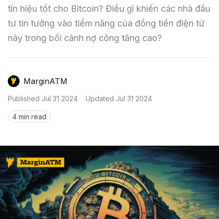
Nến & Price Action
Kinh Nghiệm Đầu Tư
Sign in
tín hiệu tốt cho Bitcoin? Điều gì khiến các nhà đầu 
tư tin tưởng vào tiềm năng của đồng tiền điện tử 
GameFi
Mô Hình Biểu Đồ Giá
Sàn Giao Dịch
này trong bối cảnh nợ công tăng cao?
Công Cụ Đầu Tư
MarginATM
Published
Jul 31 2024
Updated
Jul 31 2024
4 min read