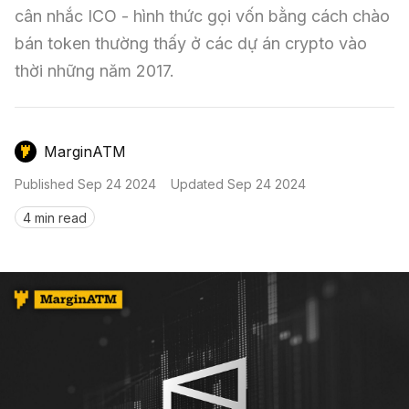
Nến & Price Action
Kinh Nghiệm Đầu Tư
Sign in
cân nhắc ICO - hình thức gọi vốn bằng cách chào 
bán token thường thấy ở các dự án crypto vào 
GameFi
Mô Hình Biểu Đồ Giá
Sàn Giao Dịch
thời những năm 2017.
Công Cụ Đầu Tư
MarginATM
Published
Sep 24 2024
Updated
Sep 24 2024
4 min read