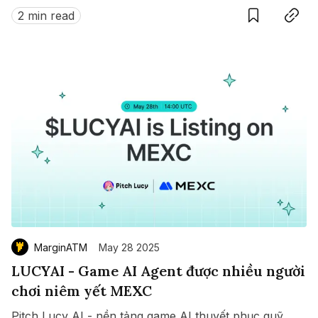
$ZETA diễn ra từ 8 đến 15/07/2025.
2 min read
MarginATM
May 28 2025
LUCYAI - Game AI Agent được nhiều người
chơi niêm yết MEXC
Pitch Lucy AI - nền tảng game AI thuyết phục quỹ