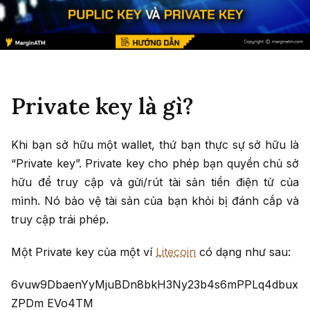
Private key là gì?
Khi bạn sở hữu một wallet, thứ bạn thực sự sở hữu là
“Private key”. Private key cho phép bạn quyền chủ sở
hữu để truy cập và gửi/rút tài sản tiền điện tử của
mình. Nó bảo vệ tài sản của bạn khỏi bị đánh cắp và
truy cập trái phép.
Một Private key của một ví
Litecoin
có dạng như sau:
6vuw9DbaenYyMjuBDn8bkH3Ny23b4s6mPPLq4dbux
ZPDm EVo4TM