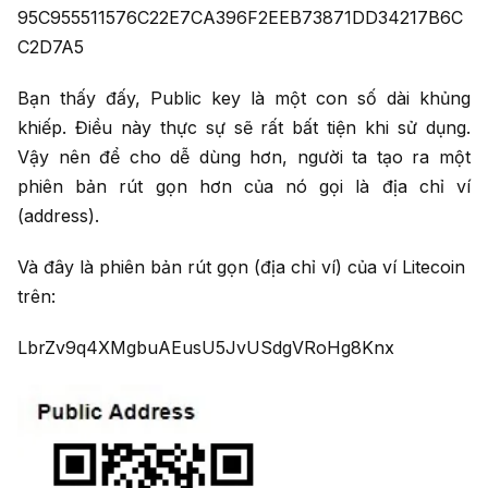
95C955511576C22E7CA396F2EEB73871DD34217B6C
C2D7A5
Bạn thấy đấy, Public key là một con số dài khủng
khiếp. Điều này thực sự sẽ rất bất tiện khi sử dụng.
Vậy nên để cho dễ dùng hơn, người ta tạo ra một
phiên bản rút gọn hơn của nó gọi là địa chỉ ví
(address).
Và đây là phiên bản rút gọn (địa chỉ ví) của ví Litecoin
trên:
LbrZv9q4XMgbuAEusU5JvUSdgVRoHg8Knx