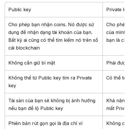
Public key
Private ke
Cho phép bạn nhận coins. Nó được sử
Cho phép 
dụng để nhận dạng tài khoản của bạn.
của mình.
Bất kỳ ai cũng có thể tìm kiếm nó trên sổ
bạn là ch
cái blockchain
Không cần giữ bí mật
Phải được 
Không thể từ Public key tìm ra Private
Có thể từ 
key
Tài sản của bạn sẽ không bị ảnh hưởng
Khả năng 
nếu bạn để lộ Public key
mất Privat
Phiên bản rút gọn gọi là địa chỉ ví
Không có 