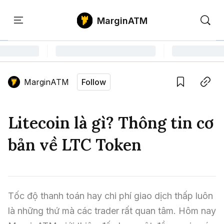
MarginATM
Kiến
Học
Săn
Thức
PTKT
Gem
Language edition
Vie
MarginATM
Follow
Home
Save
Copy link
Tin Tức Crypto
Litecoin là gì? Thông tin cơ
Tin Tức Bitcoin
ATM Analytics
bản về LTC Token
Phân Tích Bitcoin
Tin Tức Altcoin
Kiến Thức
Thuật Ngữ Cơ Bản
Phân Tích Ethereum
Tin Tức Thị Trường
Học PTKT
Tốc độ thanh toán hay chi phí giao dịch thấp luôn 
Chỉ Báo Kỹ Thuật
Kiến Thức Tổng Hợp
Phân Tích Thị Trường
Săn Gem
là những thứ mà các trader rất quan tâm. Hôm nay 
Airdrop