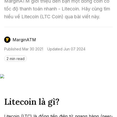
Nến & Price Action
MarginATM giới thiệu đến bạn một đồng coin có 
Kinh Nghiệm Đầu Tư
Sign in
tốc độ thanh toán nhanh - Litecoin. Hãy cùng tìm 
GameFi
Mô Hình Biểu Đồ Giá
Sàn Giao Dịch
hiểu về Litecoin (LTC Coin) qua bài viết này.
Công Cụ Đầu Tư
MarginATM
Published
Mar 30 2021
Updated
Jun 07 2024
2 min read
Litecoin là gì?
Litecoin (LTC) là đồng tiền điện tử ngang hàng (peer-