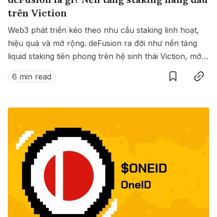
trên Viction
Web3 phát triển kéo theo nhu cầu staking linh hoạt,
hiệu quả và mở rộng. deFusion ra đời như nền tảng
liquid staking tiên phong trên hệ sinh thái Viction, mở
Save
Copy link
ra kỷ nguyên mới: staking on-chain mà không cần
6 min read
đánh đổi giữa phần thưởng và thanh khoản.