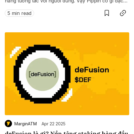
năng tương tác với người dùng. Vậy Pippin có gì đặc
Save
Copy link
biệt? ?
5 min read
MarginATM
Apr 22 2025
deFusion là gì? Nền tảng staking hàng đầu