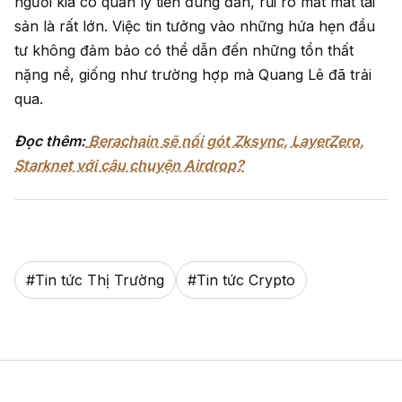
người kia có quản lý tiền đúng đắn, rủi ro mất mát tài
sản là rất lớn. Việc tin tưởng vào những hứa hẹn đầu
tư không đảm bảo có thể dẫn đến những tổn thất
nặng nề, giống như trường hợp mà Quang Lê đã trải
qua.
Đọc thêm:
Berachain sẽ nối gót Zksync, LayerZero,
Starknet với câu chuyện Airdrop?
#
Tin tức Thị Trường
#
Tin tức Crypto