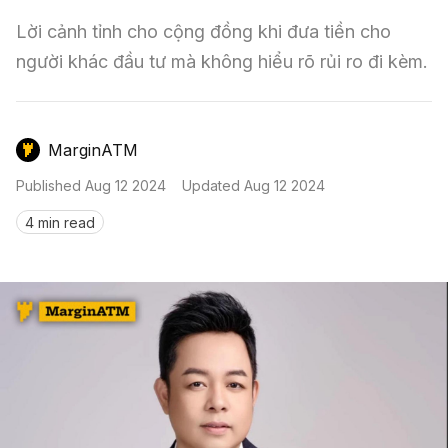
Nến & Price Action
Kinh Nghiệm Đầu Tư
Sign in
Lời cảnh tỉnh cho cộng đồng khi đưa tiền cho 
GameFi
Mô Hình Biểu Đồ Giá
Sàn Giao Dịch
người khác đầu tư mà không hiểu rõ rủi ro đi kèm.
Công Cụ Đầu Tư
MarginATM
Published
Aug 12 2024
Updated
Aug 12 2024
4 min read