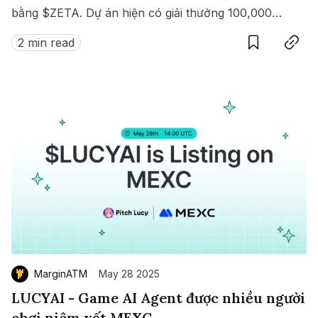
bằng $ZETA. Dự án hiện có giải thưởng 100,000
Save
Copy link
$ZETA diễn ra từ 8 đến 15/07/2025.
2 min read
MarginATM
May 28 2025
LUCYAI - Game AI Agent được nhiều người
chơi niêm yết MEXC