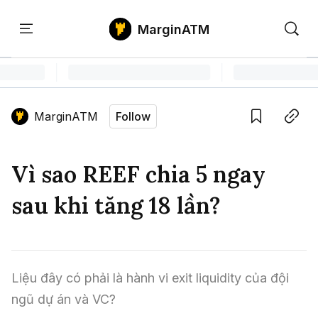
MarginATM
Kiến
Học
Săn
Thức
PTKT
Gem
Language edition
Vie
MarginATM
Follow
Home
Save
Copy link
Tin Tức Crypto
Vì sao REEF chia 5 ngay
Tin Tức Bitcoin
ATM Analytics
sau khi tăng 18 lần?
Phân Tích Bitcoin
Tin Tức Altcoin
Kiến Thức
Thuật Ngữ Cơ Bản
Phân Tích Ethereum
Tin Tức Thị Trường
Học PTKT
Liệu đây có phải là hành vi exit liquidity của đội 
Chỉ Báo Kỹ Thuật
Kiến Thức Tổng Hợp
Phân Tích Thị Trường
Săn Gem
ngũ dự án và VC?
Airdrop