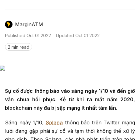
Nến & Price Action
Kinh Nghiệm Đầu Tư
Sign in
GameFi
Mô Hình Biểu Đồ Giá
Sàn Giao Dịch
MarginATM
Công Cụ Đầu Tư
Published
Oct 01 2022
Updated
Oct 01 2022
2 min read
Sự cố được thông báo vào sáng ngày 1/10 và đến giờ
vẫn chưa hồi phục. Kể từ khi ra mắt năm 2020,
blockchain này đã bị sập mạng ít nhất tám lần.
Sáng ngày 1/10,
Solana
thông báo trên Twitter mạng
lưới đang gặp phải sự cố và tạm thời không thể xử lý
giao dịch. Theo Solana, các nhà phát triển trên toàn