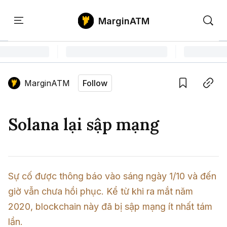
MarginATM
Kiến
Học
Săn
Thức
PTKT
Gem
Language edition
Vie
MarginATM
Follow
Home
Save
Copy link
Tin Tức Crypto
Solana lại sập mạng
Tin Tức Bitcoin
ATM Analytics
Phân Tích Bitcoin
Tin Tức Altcoin
Kiến Thức
Sự cố được thông báo vào sáng ngày 1/10 và đến 
Thuật Ngữ Cơ Bản
Phân Tích Ethereum
Tin Tức Thị Trường
Học PTKT
giờ vẫn chưa hồi phục. Kể từ khi ra mắt năm 
Chỉ Báo Kỹ Thuật
Kiến Thức Tổng Hợp
Phân Tích Thị Trường
2020, blockchain này đã bị sập mạng ít nhất tám 
Săn Gem
lần.
Airdrop