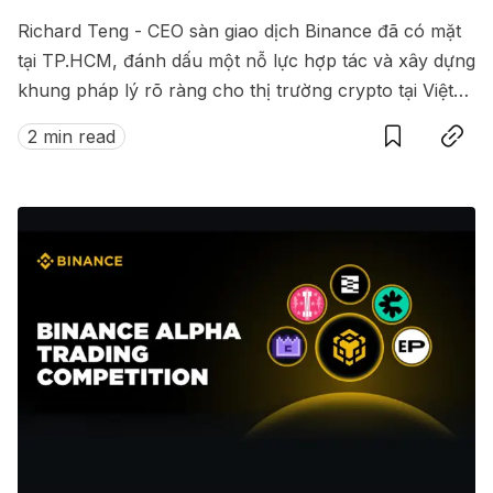
Richard Teng - CEO sàn giao dịch Binance đã có mặt
tại TP.HCM, đánh dấu một nỗ lực hợp tác và xây dựng
khung pháp lý rõ ràng cho thị trường crypto tại Việt
Save
Copy link
Nam.
2 min read