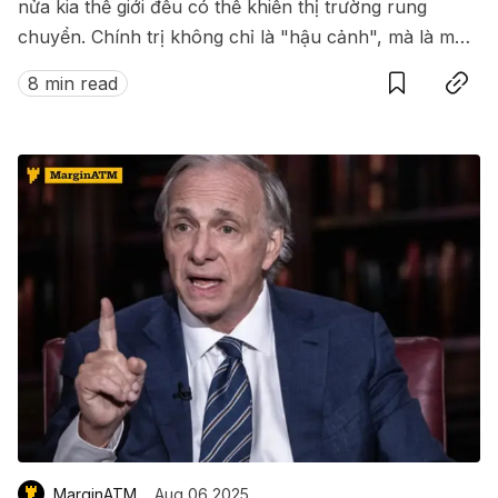
nửa kia thế giới đều có thể khiến thị trường rung
chuyển. Chính trị không chỉ là "hậu cảnh", mà là một
Save
Copy link
bàn tay vô hình đang chi phối kinh tế toàn cầu.
8 min read
MarginATM
Aug 06 2025