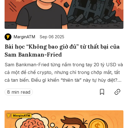
MarginATM
Sep 06 2025
Bài học “Không bao giờ đủ” từ thất bại của
Sam Bankman-Fried
Sam Bankman-Fried từng nắm trong tay 20 tỷ USD và
cả một đế chế crypto, nhưng chỉ trong chớp mắt, tất
cả tan biến. Điều gì khiến “thiên tài” này tự hủy diệt?
Save
Copy link
Bài học nào ẩn sau cú sụp đổ lịch sử ấy?
8 min read