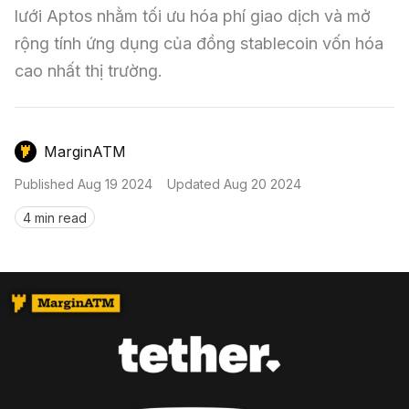
Nến & Price Action
Kinh Nghiệm Đầu Tư
Sign in
lưới Aptos nhằm tối ưu hóa phí giao dịch và mở 
rộng tính ứng dụng của đồng stablecoin vốn hóa 
GameFi
Mô Hình Biểu Đồ Giá
Sàn Giao Dịch
cao nhất thị trường.
Công Cụ Đầu Tư
MarginATM
Published
Aug 19 2024
Updated
Aug 20 2024
4 min read