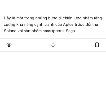
Đây là một trong những bước đi chiến lược nhằm tăng
cường khả năng cạnh tranh của Aptos trước đối thủ
Solana với sản phẩm smartphone Saga.
Đọc thêm:
Mất tiền vì BitConnect, một người đã bắt
cóc và tống tiền cựu nhân viên dự án
#
Tin Tức Altcoins
#
Tin tức Crypto