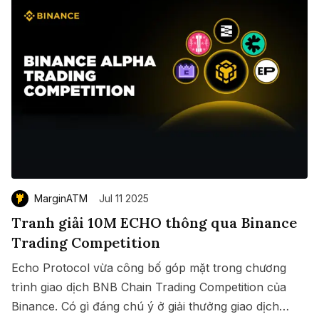
MarginATM
Jul 11 2025
Tranh giải 10M ECHO thông qua Binance
Trading Competition
Echo Protocol vừa công bố góp mặt trong chương
trình giao dịch BNB Chain Trading Competition của
Binance. Có gì đáng chú ý ở giải thưởng giao dịch
Save
Copy link