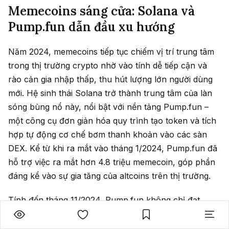
Memecoins sáng cửa: Solana và
Pump.fun dẫn đầu xu hướng
Năm 2024, memecoins tiếp tục chiếm vị trí trung tâm
trong thị trường crypto nhờ vào tính dễ tiếp cận và
rào cản gia nhập thấp, thu hút lượng lớn người dùng
mới. Hệ sinh thái Solana trở thành trung tâm của làn
sóng bùng nổ này, nổi bật với nền tảng Pump.fun –
một công cụ đơn giản hóa quy trình tạo token và tích
hợp tự động cơ chế bơm thanh khoản vào các sàn
DEX. Kể từ khi ra mắt vào tháng 1/2024, Pump.fun đã
hỗ trợ việc ra mắt hơn 4.8 triệu memecoin, góp phần
đáng kể vào sự gia tăng của altcoins trên thị trường.
Tính đến tháng 11/2024, Pump.fun không chỉ đạt
doanh thu tích lũy hơn 1.7 triệu SOL, tương đương
khoảng 380 triệu USD, mà còn thúc đẩy hoạt động