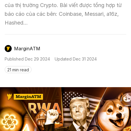
Nến & Price Action
Kinh Nghiệm Đầu Tư
Sign in
của thị trường Crypto. Bài viết được tổng hợp từ 
báo cáo của các bên: Coinbase, Messari, a16z, 
GameFi
Mô Hình Biểu Đồ Giá
Sàn Giao Dịch
Hashed...
Công Cụ Đầu Tư
MarginATM
Published
Dec 29 2024
Updated
Dec 31 2024
21 min read