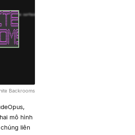
inite Backrooms
audeOpus,
hai mô hình
 chúng liên