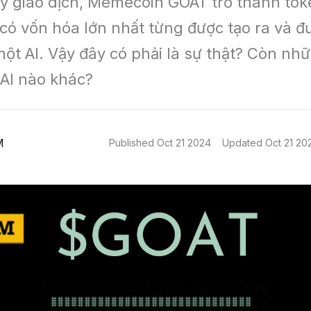
y giao dịch, Memecoin GOAT trở thành toke
ó vốn hóa lớn nhất từng được tạo ra và đư
một AI. Vậy đây có phải là sự thật? Còn nhữ
AI nào khác?
M
Published
Oct 21 2024
Updated
Oct 21 20