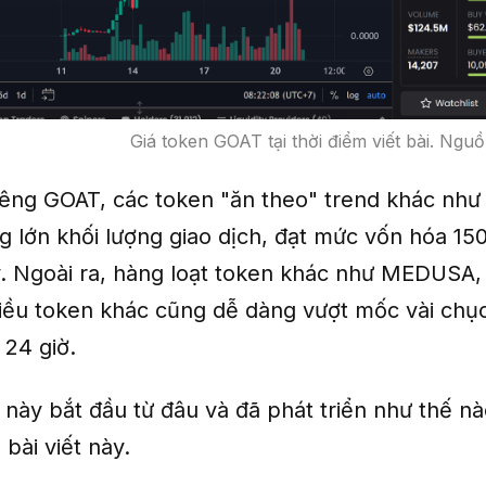
Giá token GOAT tại thời điểm viết bài. Ngu
iêng GOAT, các token "ăn theo" trend khác n
g lớn khối lượng giao dịch, đạt mức vốn hóa 15
y. Ngoài ra, hàng loạt token khác như MEDUSA
ều token khác cũng dễ dàng vượt mốc vài chục
 24 giờ.
u này bắt đầu từ đâu và đã phát triển như thế n
 bài viết này.