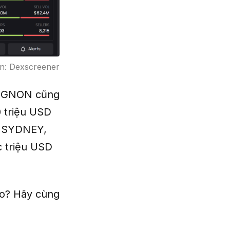
ồn: Dexscreener
hư GNON cũng
0 triệu USD
, SYDNEY,
 triệu USD
ào? Hãy cùng