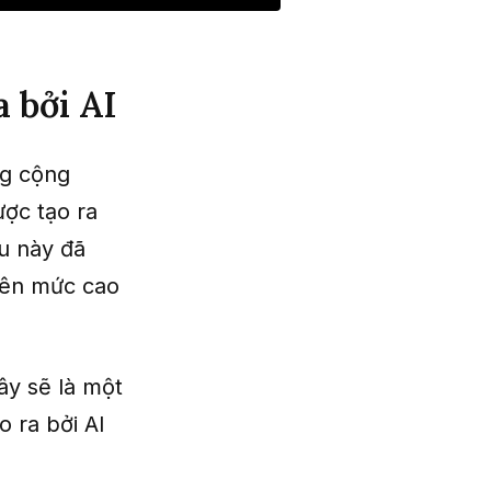
 bởi AI
ng cộng
ược tạo ra
u này đã
lên mức cao
ây sẽ là một
o ra bởi AI