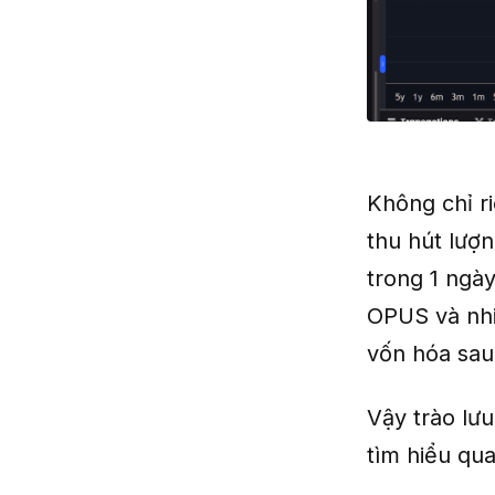
Không chỉ r
thu hút lượn
trong 1 ngà
OPUS và nhi
vốn hóa sau
Vậy trào lư
tìm hiểu qua