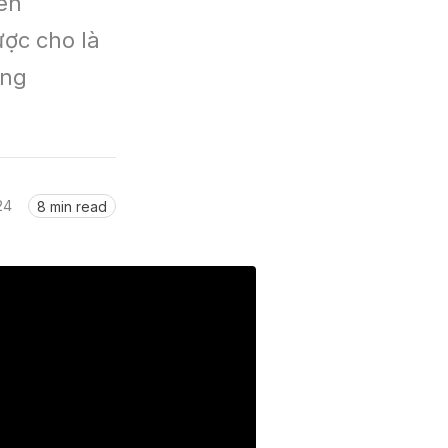
n 
ợc cho là 
ng 
24
8 min read