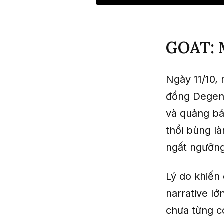
GOAT: M
Ngày 11/10,
đồng Degen 
và quảng bá
thổi bùng l
ngất ngưỡng
Lý do khiến
narrative lớ
chưa từng có