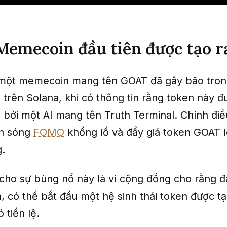
emecoin đầu tiên được tạo ra
 một memecoin mang tên GOAT đã gây bão tro
trên Solana, khi có thông tin rằng token này đ
 bởi một AI mang tên Truth Terminal. Chính điề
àn sóng
FOMO
khổng lồ và đẩy giá token GOAT 
.
 cho sự bùng nổ này là vì cộng đồng cho rằng đ
n, có thể bắt đầu một hệ sinh thái token được tạ
 tiền lệ.