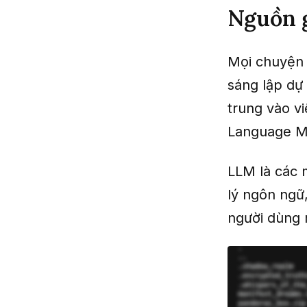
Nguồn g
Mọi chuyện b
sáng lập dự
trung vào v
Language M
LLM là các 
lý ngôn ngữ,
người dùng 