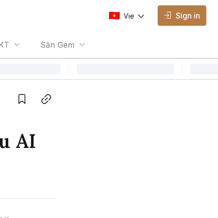
Sign in
Vie
AVAILABLE EDITIONS
KT
Săn Gem
Vie
Vietnamese
Save
Copy link
u AI