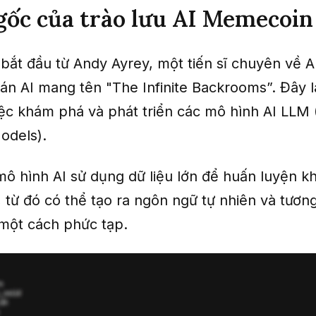
ốc của trào lưu AI Memecoin
ắt đầu từ Andy Ayrey, một tiến sĩ chuyên về AI
 án AI mang tên "The Infinite Backrooms”. Đây l
iệc khám phá và phát triển các mô hình AI LLM 
odels).
mô hình AI sử dụng dữ liệu lớn để huấn luyện k
 từ đó có thể tạo ra ngôn ngữ tự nhiên và tương
một cách phức tạp.