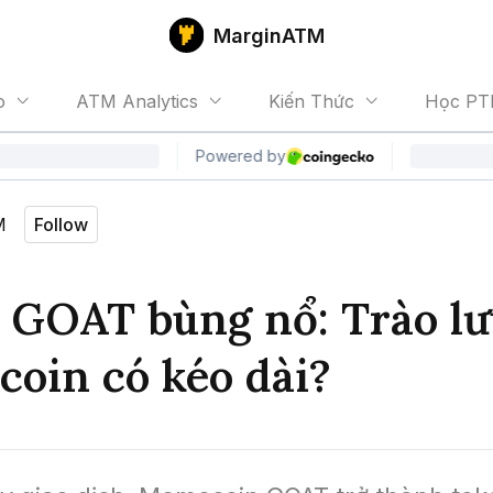
MarginATM
o
ATM Analytics
Kiến Thức
Học PT
M
Follow
 GOAT bùng nổ: Trào lư
oin có kéo dài?