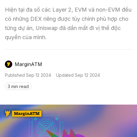
Nến & Price Action
Kinh Nghiệm Đầu Tư
Sign in
Hiện tại đa số các Layer 2, EVM và non-EVM đều 
GameFi
Mô Hình Biểu Đồ Giá
Sàn Giao Dịch
có những DEX riêng được tùy chỉnh phù hợp cho 
từng dự án, Uniswap đã dần mất đi vị thế độc 
Công Cụ Đầu Tư
quyền của mình.
MarginATM
Published
Sep 12 2024
Updated
Sep 12 2024
3 min read