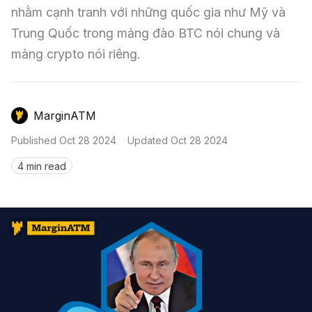
Nến & Price Action
Kinh Nghiệm Đầu Tư
Sign in
nhằm cạnh tranh với những quốc gia như Mỹ và 
Trung Quốc trong mảng đào BTC nói chung và 
GameFi
Mô Hình Biểu Đồ Giá
Sàn Giao Dịch
mảng crypto nói riêng.
Công Cụ Đầu Tư
MarginATM
Published
Oct 28 2024
Updated
Oct 28 2024
4 min read