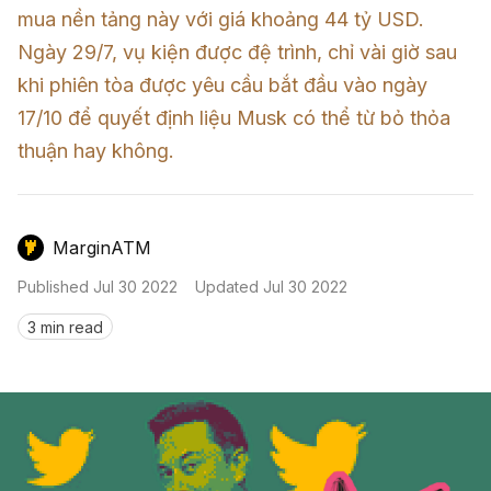
Nến & Price Action
Kinh Nghiệm Đầu Tư
Sign in
mua nền tảng này với giá khoảng 44 tỷ USD. 
Ngày 29/7, vụ kiện được đệ trình, chỉ vài giờ sau 
GameFi
Mô Hình Biểu Đồ Giá
Sàn Giao Dịch
khi phiên tòa được yêu cầu bắt đầu vào ngày 
Công Cụ Đầu Tư
17/10 để quyết định liệu Musk có thể từ bỏ thỏa 
MarginATM
Published
Jul 30 2022
Updated
Jul 30 2022
3 min read