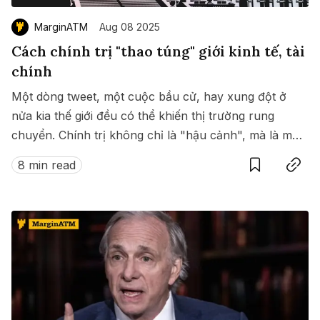
MarginATM
Aug 08 2025
Cách chính trị "thao túng" giới kinh tế, tài
chính
Một dòng tweet, một cuộc bầu cử, hay xung đột ở
nửa kia thế giới đều có thể khiến thị trường rung
chuyển. Chính trị không chỉ là "hậu cảnh", mà là một
Save
Copy link
bàn tay vô hình đang chi phối kinh tế toàn cầu.
8 min read