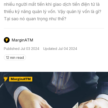
Nến & Price Action
Kinh Nghiệm Đầu Tư
Sign in
nhiều người mất tiền khi giao dịch tiền điện tử là 
thiếu kỹ năng quản lý vốn. Vậy quản lý vốn là gì? 
GameFi
Mô Hình Biểu Đồ Giá
Sàn Giao Dịch
Tại sao nó quan trọng như thế?
Công Cụ Đầu Tư
MarginATM
Published
Jul 03 2024
Updated
Jul 04 2024
12 min read