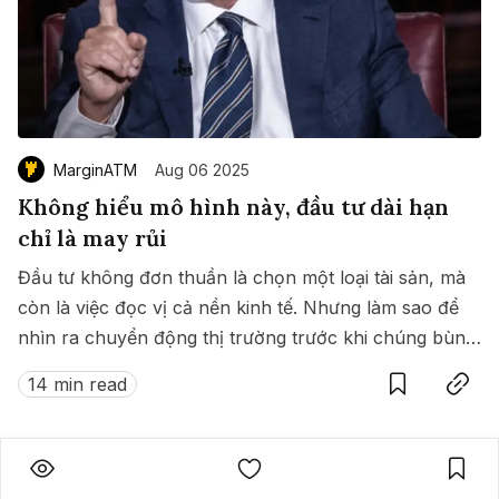
MarginATM
Aug 06 2025
Không hiểu mô hình này, đầu tư dài hạn
chỉ là may rủi
Đầu tư không đơn thuần là chọn một loại tài sản, mà
còn là việc đọc vị cả nền kinh tế. Nhưng làm sao để
nhìn ra chuyển động thị trường trước khi chúng bùng
Save
Copy link
nổ? Mô hình 4-3-2 dưới đây có thể thay đổi hoàn
14 min read
toàn góc nhìn của bạn.