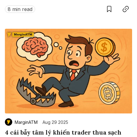
Bài học nào ẩn sau cú sụp đổ lịch sử ấy?
8 min read
MarginATM
Aug 29 2025
4 cái bẫy tâm lý khiến trader thua sạch