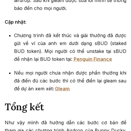
airdrop. Sau khi gleam được sửa lỗi mình sẽ thông
báo đến cho mọi người.
Cập nhật:
Chương trình đã kết thúc và giải thưởng đã được
gửi về ví của anh em dưới dạng sBUD (staked
BUD token). Mọi người có thể unstake tại sBUD
để nhận lại BUD token tại:
Penguin Finance
Nếu mọi người chưa nhận được phần thưởng khi
đã điền đủ các bước thì có thể điền lại gleam sau
để dự án xem xét
:
Gleam
Tổng kết
Như vậy mình đã hướng dẫn các bước cơ bản để
tham gia các chương trình Airdrop của Bunny Ducky.