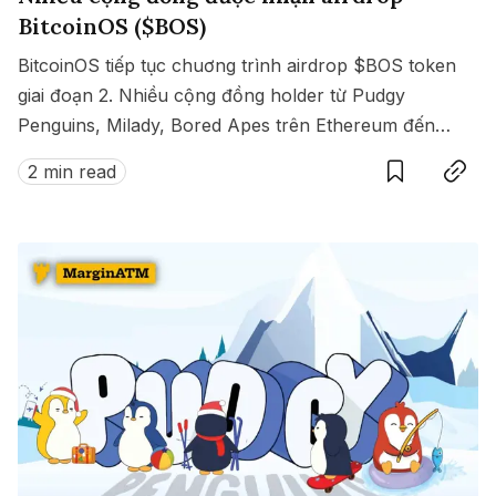
BitcoinOS ($BOS)
BitcoinOS tiếp tục chuơng trình airdrop $BOS token
giai đoạn 2. Nhiều cộng đồng holder từ Pudgy
Penguins, Milady, Bored Apes trên Ethereum đến
Save
Copy link
Madlads trên Solana, Ordinals trên Bitcoin và nhiều
2 min read
cộng đồng khác đủ điều kiện nhận airdrop $BOS.