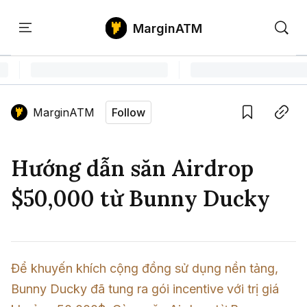
MarginATM
Kiến
Học
Săn
Thức
PTKT
Gem
Language edition
Vie
MarginATM
Follow
Home
Save
Copy link
Tin Tức Crypto
Hướng dẫn săn Airdrop
Tin Tức Bitcoin
ATM Analytics
$50,000 từ Bunny Ducky
Phân Tích Bitcoin
Tin Tức Altcoin
Kiến Thức
Thuật Ngữ Cơ Bản
Phân Tích Ethereum
Tin Tức Thị Trường
Học PTKT
Để khuyến khích cộng đồng sử dụng nền tảng, 
Chỉ Báo Kỹ Thuật
Kiến Thức Tổng Hợp
Phân Tích Thị Trường
Săn Gem
Bunny Ducky đã tung ra gói incentive với trị giá 
Airdrop