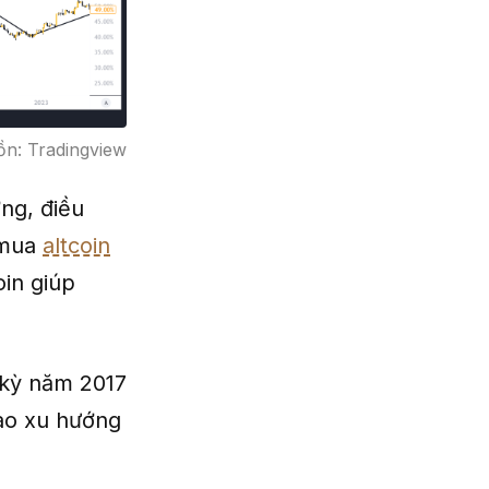
ồn: Tradingview
ởng, điều
 mua
altcoin
oin giúp
 kỳ năm 2017
vào xu hướng