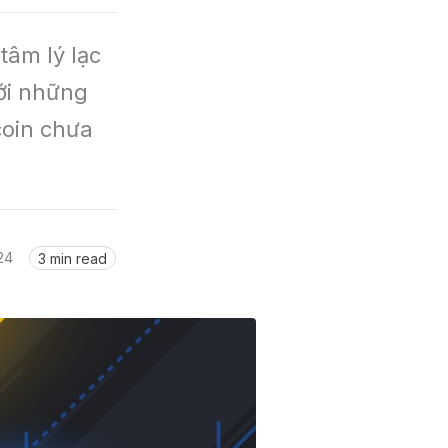
âm lý lạc 
i những 
coin chưa 
24
3 min read