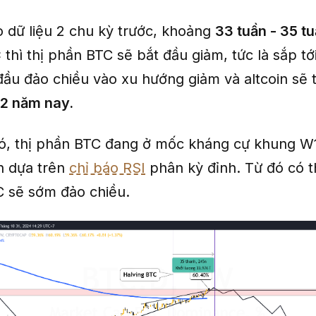
 dữ liệu 2 chu kỳ trước, khoảng
33 tuần - 35 tu
C
thì thị phần BTC sẽ bắt đầu giảm, tức là sắp tớ
đầu đảo chiều vào xu hướng giảm và altcoin sẽ 
12 năm nay.
, thị phần BTC đang ở mốc kháng cự khung W1 
n dựa trên
chỉ báo RSI
phân kỳ đỉnh. Từ đó có 
C sẽ sớm đảo chiều.