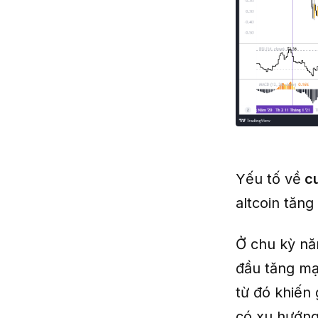
Yếu tố về
cu
altcoin tăng
Ở chu kỳ nă
đầu tăng mạn
từ đó khiến 
có xu hướng