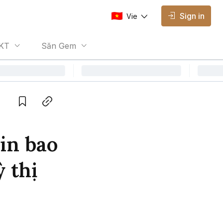
Sign in
Vie
AVAILABLE EDITIONS
KT
Săn Gem
Vie
Vietnamese
Save
Copy link
in bao
 thị