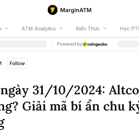
MarginATM
o
ATM Analytics
Kiến Thức
Học PT
M
Follow
ngày 31/10/2024: Altco
ng? Giải mã bí ẩn chu kỳ
g