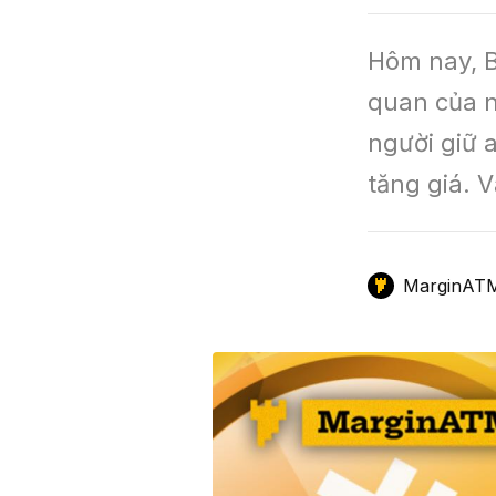
GameFi
Mô Hình Biểu Đồ Giá
Sàn Giao Dịch
Hôm nay, B
Công Cụ Đầu Tư
quan của n
người giữ a
tăng giá. V
MarginAT