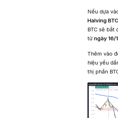
Nếu dựa vào
Halving BT
BTC sẽ bắt 
từ
ngày 16/
Thêm vào đó
hiệu yếu dầ
thị phần BT