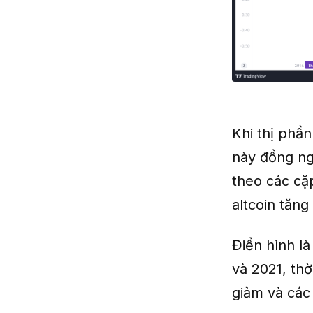
Khi thị phần
này đồng ng
theo các cặp
altcoin tăn
Điển hình l
và 2021, th
giảm và các 