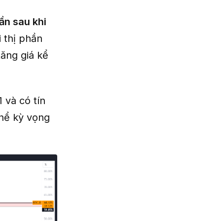
ần sau khi
i thị phần
tăng giá kể
và có tín
thể kỳ vọng