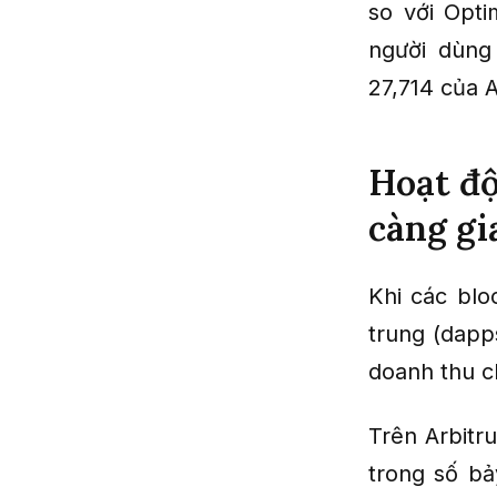
so với Opti
người dùng
27,714 của 
Hoạt độ
càng gi
Khi các blo
trung (dapp
doanh thu c
Trên Arbitr
trong số bả