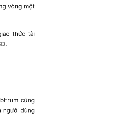
ong vòng một
iao thức tài
SD.
rbitrum cũng
a người dùng