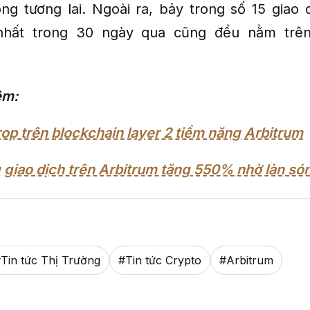
ng tương lai. Ngoài ra, bảy trong số 15 giao d
nhất trong 30 ngày qua cũng đều nằm trên
êm:
rop trên blockchain layer 2 tiềm năng Arbitrum
 giao dịch trên Arbitrum tăng 550% nhờ làn só
#
Tin tức Thị Trường
#
Tin tức Crypto
#
Arbitrum