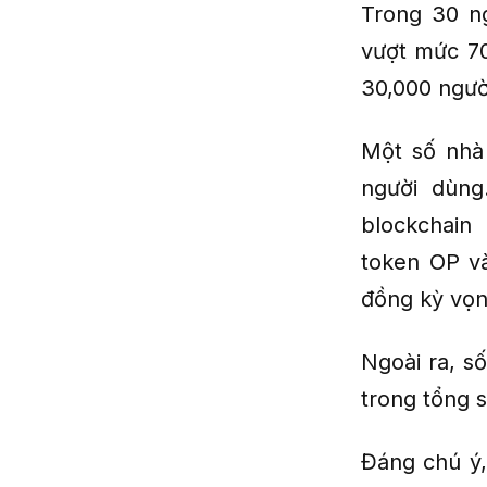
Trong 30 ng
vượt mức 70
30,000 ngườ
Một số nhà
người dùng
blockchain
token OP v
đồng kỳ vọng
Ngoài ra, s
trong tổng 
Đáng chú ý,