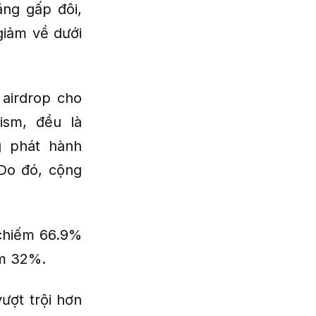
ăng gấp đôi,
giảm về dưới
airdrop cho
ism, đều là
g phát hành
Do đó, cộng
chiếm 66.9%
ếm 32%.
ượt trội hơn