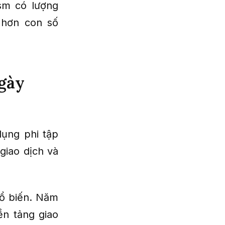
ism có lượng
 hơn con số
ngày
dụng phi tập
giao dịch và
hổ biến. Năm
ền tảng giao