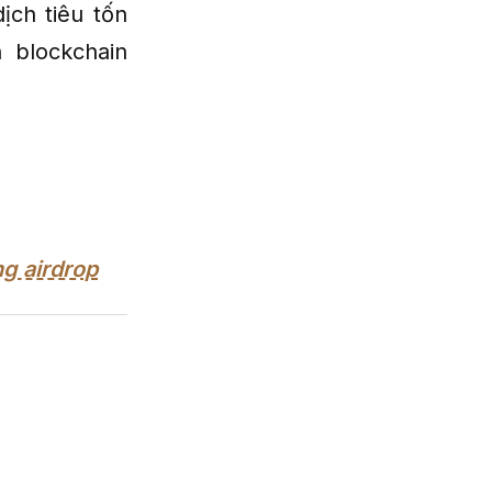
ịch tiêu tốn
 blockchain
ng airdrop