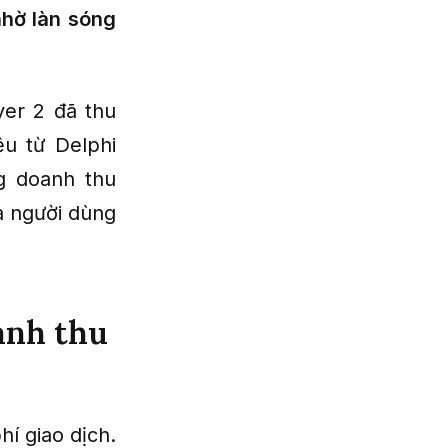
nhờ làn sóng
yer 2 đã thu
ệu từ Delphi
ng doanh thu
và người dùng
anh thu
hí giao dịch.