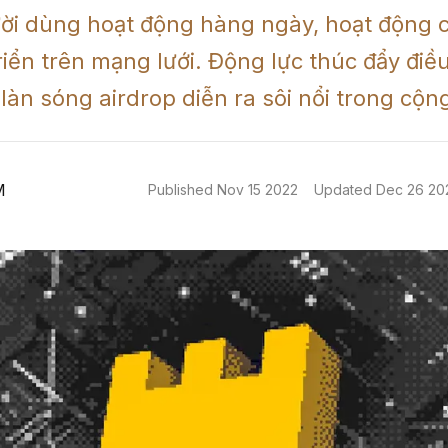
ời dùng hoạt động hàng ngày, hoạt động c
riển trên mạng lưới. Động lực thúc đẩy điều
M
Published
Nov 15 2022
Updated
Dec 26 20