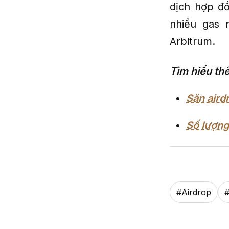
dịch hợp đồ
nhiều gas 
Arbitrum.
Tìm hiểu th
Săn aird
Số lượng
#
Airdrop