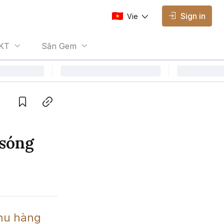
Sign in
Vie
AVAILABLE EDITIONS
KT
Săn Gem
Vie
Vietnamese
Save
Copy link
 sóng
hu hàng 