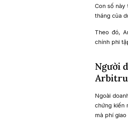
Con số này 
tháng của d
Theo đó, Ar
chính phi tậ
Người d
Arbitru
Ngoài doanh
chứng kiến 
mà phí giao