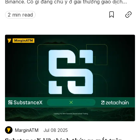
Binance. Có gì đáng chú ý ở giải thưởng giao dịch
Save
Copy link
này?
2 min read
MarginATM
Jul 08 2025