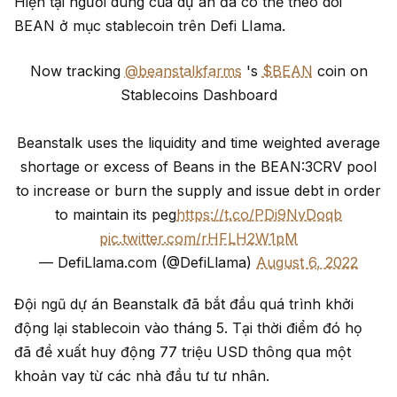
Hiện tại người dùng của dự án đã có thể theo dõi
BEAN ở mục stablecoin trên Defi LIama.
Now tracking
@beanstalkfarms
's
$BEAN
coin on
Stablecoins Dashboard
Beanstalk uses the liquidity and time weighted average
shortage or excess of Beans in the BEAN:3CRV pool
to increase or burn the supply and issue debt in order
to maintain its peg
https://t.co/PDi9NvDoqb
pic.twitter.com/rHFLH2W1pM
— DefiLlama.com (@DefiLlama)
August 6, 2022
Đội ngũ dự án Beanstalk đã bắt đầu quá trình khởi
động lại stablecoin vào tháng 5. Tại thời điểm đó họ
đã đề xuất huy động 77 triệu USD thông qua một
khoản vay từ các nhà đầu tư tư nhân.