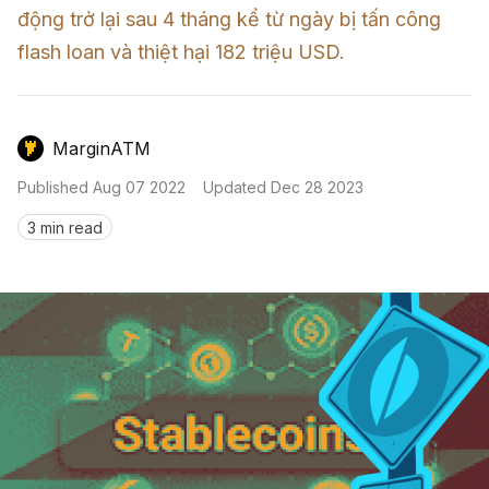
Nến & Price Action
Kinh Nghiệm Đầu Tư
Sign in
động trở lại sau 4 tháng kể từ ngày bị tấn công 
flash loan và thiệt hại 182 triệu USD.
GameFi
Mô Hình Biểu Đồ Giá
Sàn Giao Dịch
Công Cụ Đầu Tư
MarginATM
Published
Aug 07 2022
Updated
Dec 28 2023
3 min read