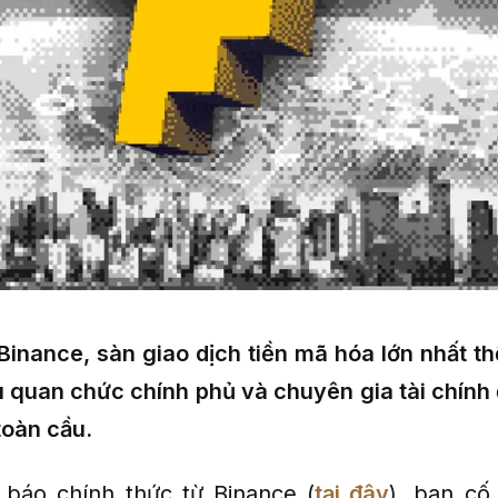
Binance, sàn giao dịch tiền mã hóa lớn nhất thế
 quan chức chính phủ và chuyên gia tài chính 
toàn cầu.
báo chính thức từ Binance (
tại đây
), ban cố