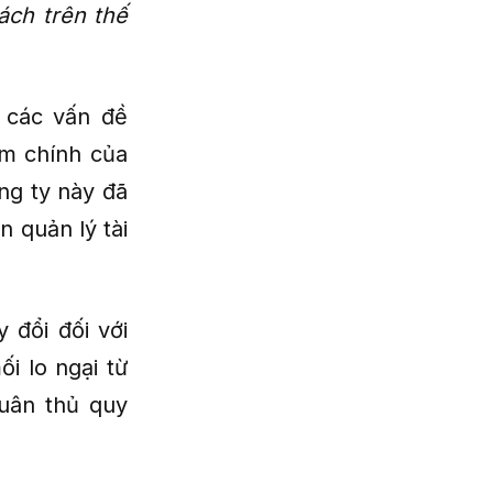
ách trên thế
 các vấn đề
âm chính của
ng ty này đã
 quản lý tài
 đổi đối với
i lo ngại từ
tuân thủ quy