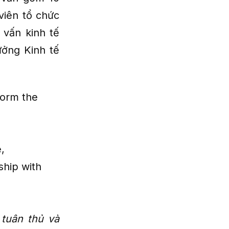
viên tổ chức
vấn kinh tế
ưởng Kinh tế
form the
,
ship with
 tuân thủ và