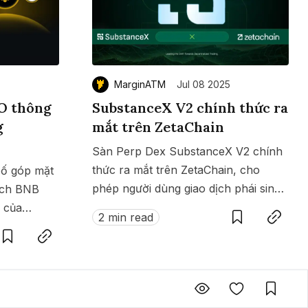
MarginATM
Jul 08 2025
O thông
SubstanceX V2 chính thức ra
g
mắt trên ZetaChain
Sàn Perp Dex SubstanceX V2 chính
thức ra mắt trên ZetaChain, cho
bố góp mặt
phép người dùng giao dịch phái sinh
Save
Copy link
dịch BNB
bằng $ZETA. Dự án hiện có giải
 của
Save
Copy link
2 min read
thưởng 100,000 $ZETA diễn ra từ 8
ở giải
đến 15/07/2025.