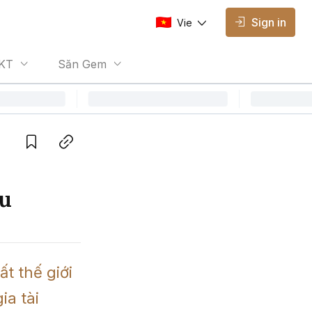
Sign in
Vie
AVAILABLE EDITIONS
KT
Săn Gem
Vie
Vietnamese
Save
Copy link
ầu
 thế giới 
a tài 