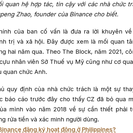
 quan hệ hợp tác, tin cậy với các nhà chức tr
gpeng Zhao, founder của Binance cho biết.
hính của ban cố vấn là đưa ra lời khuyên về
ính trị và xã hội. Đây được xem là mối quan t
ng hai năm qua. Theo The Block, năm 2021, cô
cựu nhân viên Sở Thuế vụ Mỹ cũng như cơ quan
u quan chức Anh.
hủ quy định của nhà chức trách là một sự thay
c báo cáo trước đây cho thấy CZ đã bỏ qua mố
ủa mình vào năm 2018 về sự cần thiết phải 
ng rửa tiền và xác minh người dùng.
Binance đăng ký hoạt động ở Philippines?