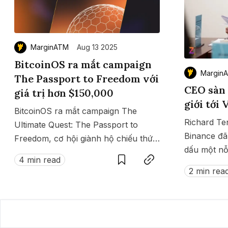
MarginATM
Aug 13 2025
BitcoinOS ra mắt campaign
Margin
The Passport to Freedom với
CEO sàn 
giá trị hơn $150,000
giới tới
BitcoinOS ra mắt campaign The
Richard Te
Ultimate Quest: The Passport to
Binance đã
Freedom, cơ hội giành hộ chiếu thứ
Save
Copy link
dấu một nỗ
hai trị giá hơn 150.000 USD cho
4 min read
khung pháp
phép di chuyển tự do tới hàng loạt
2 min rea
crypto tại 
quốc gia không cần visa.