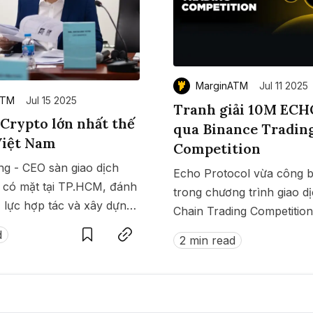
MarginATM
Jul 11 2025
ATM
Jul 15 2025
Tranh giải 10M ECH
Crypto lớn nhất thế
qua Binance Tradin
 Việt Nam
Competition
ng - CEO sàn giao dịch
Echo Protocol vừa công 
 có mặt tại TP.HCM, đánh
trong chương trình giao 
 lực hợp tác và xây dựng
Save
Copy link
Chain Trading Competition
 lý rõ ràng cho thị trường
Binance. Có gì đáng chú ý 
d
2 min read
Việt Nam.
thưởng giao dịch này?