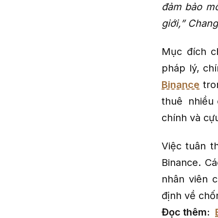
đảm bảo mối
giới,” Chan
Mục đích c
pháp lý, ch
Binance
tro
thuê nhiều 
chính và cự
Việc tuân t
Binance. Cá
nhân viên c
định về chố
Đọc thêm: