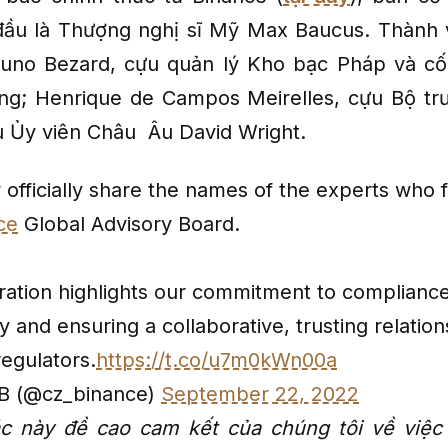
đầu là Thượng nghị sĩ Mỹ Max Baucus. Thành 
uno Bezard, cựu quản lý Kho bạc Pháp và cố 
ng; Henrique de Campos Meirelles, cựu Bộ tr
ựu Ủy viên Châu Âu David Wright.
officially share the names of the experts who 
ce
Global Advisory Board.
oration highlights our commitment to compliance
 and ensuring a collaborative, trusting relation
regulators.
https://t.co/u7m0kWn00a
B (@cz_binance)
September 22, 2022
c này đề cao cam kết của chúng tôi về việc