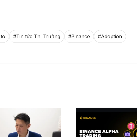
pto
#
Tin tức Thị Trường
#
Binance
#
Adoption