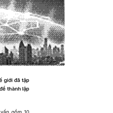
 giới đã tập
để thành lập
 vấn gồm 10