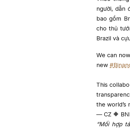
người, dẫn 
bao gồm Br
cho thủ tướ
Brazil và c
We can now 
new
#Binan
This collab
transparency
the world’s 
— CZ 🔶 BN
“Mối hợp tá