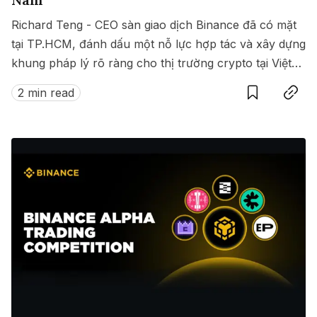
Richard Teng - CEO sàn giao dịch Binance đã có mặt
tại TP.HCM, đánh dấu một nỗ lực hợp tác và xây dựng
khung pháp lý rõ ràng cho thị trường crypto tại Việt
Save
Copy link
Nam.
2 min read