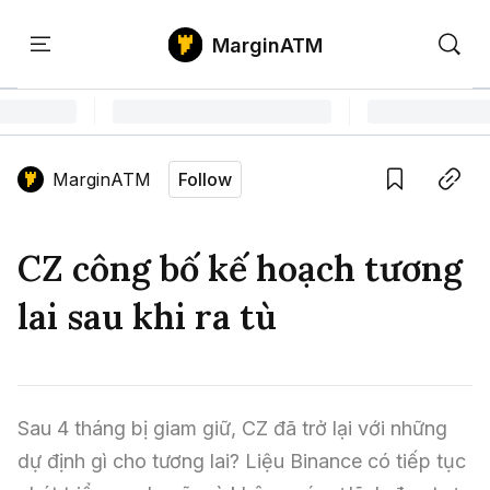
MarginATM
Kiến
Học
Săn
Thức
PTKT
Gem
Language edition
Vie
MarginATM
Follow
Home
Save
Copy link
Tin Tức Crypto
CZ công bố kế hoạch tương
Tin Tức Bitcoin
ATM Analytics
lai sau khi ra tù
Phân Tích Bitcoin
Tin Tức Altcoin
Kiến Thức
Thuật Ngữ Cơ Bản
Phân Tích Ethereum
Tin Tức Thị Trường
Học PTKT
Sau 4 tháng bị giam giữ, CZ đã trở lại với những 
Chỉ Báo Kỹ Thuật
Kiến Thức Tổng Hợp
Phân Tích Thị Trường
Săn Gem
dự định gì cho tương lai? Liệu Binance có tiếp tục 
Airdrop