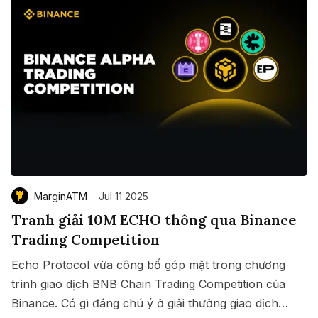
MarginATM
Jul 11 2025
Tranh giải 10M ECHO thông qua Binance
Trading Competition
Echo Protocol vừa công bố góp mặt trong chương
trình giao dịch BNB Chain Trading Competition của
Binance. Có gì đáng chú ý ở giải thưởng giao dịch
Save
Copy link