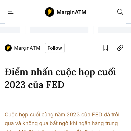
MarginATM
Kiến
Học
Săn
Thức
PTKT
Gem
Language edition
Vie
MarginATM
Follow
Home
Save
Copy link
Tin Tức Crypto
Điểm nhấn cuộc họp cuối
Tin Tức Bitcoin
ATM Analytics
2023 của FED
Phân Tích Bitcoin
Tin Tức Altcoin
Kiến Thức
Thuật Ngữ Cơ Bản
Phân Tích Ethereum
Tin Tức Thị Trường
Học PTKT
Cuộc họp cuối cùng năm 2023 của FED đã trôi 
Chỉ Báo Kỹ Thuật
Kiến Thức Tổng Hợp
Phân Tích Thị Trường
Săn Gem
qua và không quá bất ngờ khi ngân hàng trung 
Airdrop