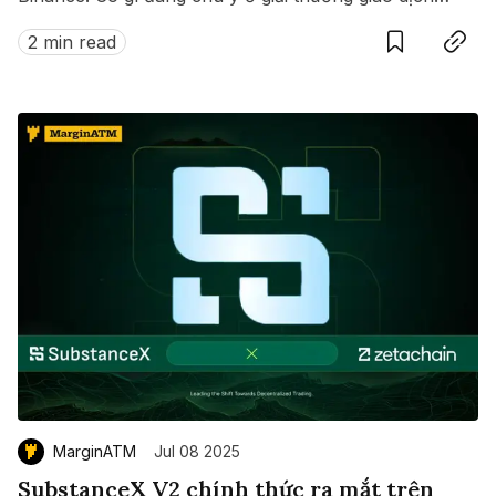
này?
2 min read
MarginATM
Jul 08 2025
SubstanceX V2 chính thức ra mắt trên