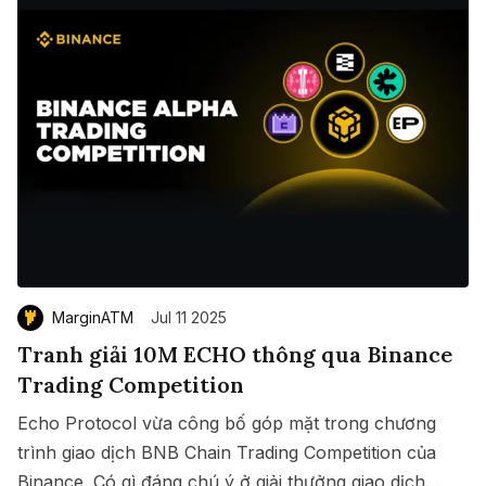
MarginATM
Jul 11 2025
Tranh giải 10M ECHO thông qua Binance
Trading Competition
Echo Protocol vừa công bố góp mặt trong chương
trình giao dịch BNB Chain Trading Competition của
Binance. Có gì đáng chú ý ở giải thưởng giao dịch
Save
Copy link