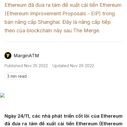
Nến & Price Action
Kinh Nghiệm Đầu Tư
Sign in
Ethereum đã đưa ra tám đề xuất cải tiến Ethereum 
(Ethereum Improvement Proposals - EIP) trong 
GameFi
Mô Hình Biểu Đồ Giá
Sàn Giao Dịch
bản nâng cấp Shanghai. Đây là nâng cấp tiếp 
Công Cụ Đầu Tư
theo của blockchain này sau The Merge.
MarginATM
Published
Nov 25 2022
Updated
Nov 26 2022
3 min read
Ngày 24/11, các nhà phát triển cốt lõi của Ethereum
đã đưa ra tám đề xuất cải tiến Ethereum (Ethereum