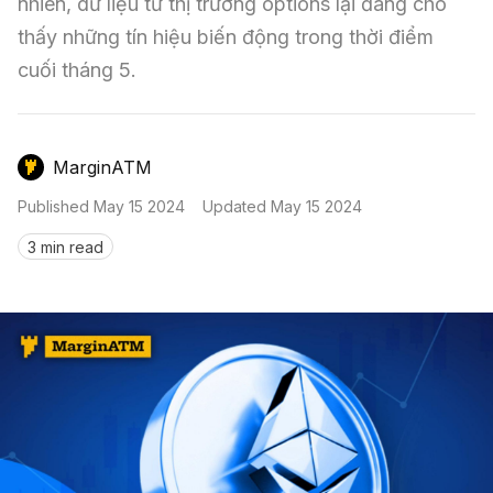
Nến & Price Action
nhiên, dữ liệu từ thị trường options lại đang cho 
Kinh Nghiệm Đầu Tư
Sign in
thấy những tín hiệu biến động trong thời điểm 
GameFi
Mô Hình Biểu Đồ Giá
Sàn Giao Dịch
cuối tháng 5.
Công Cụ Đầu Tư
MarginATM
Published
May 15 2024
Updated
May 15 2024
3 min read