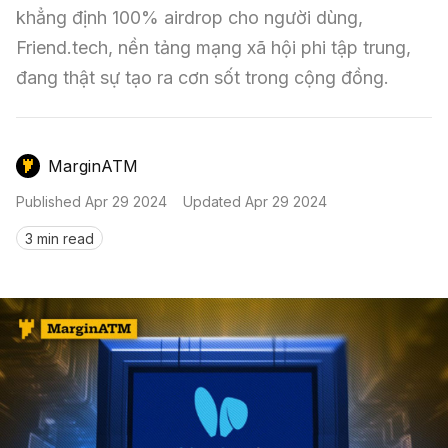
Nến & Price Action
Kinh Nghiệm Đầu Tư
Sign in
khẳng định 100% airdrop cho người dùng, 
Friend.tech, nền tảng mạng xã hội phi tập trung, 
GameFi
Mô Hình Biểu Đồ Giá
Sàn Giao Dịch
đang thật sự tạo ra cơn sốt trong cộng đồng.
Công Cụ Đầu Tư
MarginATM
Published
Apr 29 2024
Updated
Apr 29 2024
3 min read