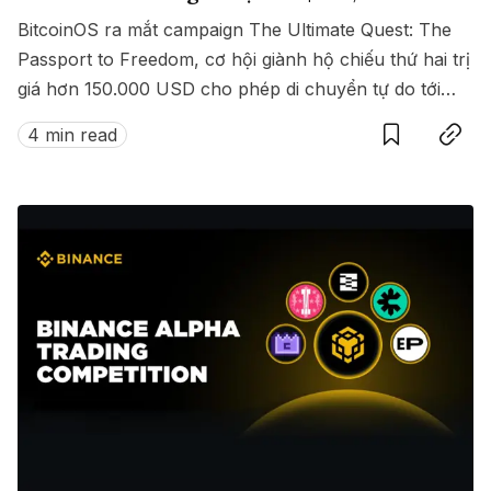
BitcoinOS ra mắt campaign The Ultimate Quest: The
Passport to Freedom, cơ hội giành hộ chiếu thứ hai trị
giá hơn 150.000 USD cho phép di chuyển tự do tới
Save
Copy link
hàng loạt quốc gia không cần visa.
4 min read