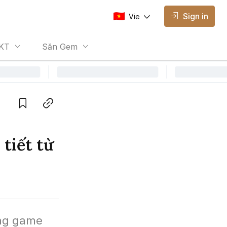
Sign in
Vie
AVAILABLE EDITIONS
KT
Săn Gem
Vie
Vietnamese
Save
Copy link
tiết từ
ng game 