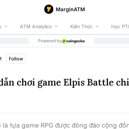
MarginATM
o
ATM Analytics
Kiến Thức
Học PT
M
Follow
ẫn chơi game Elpis Battle chi 
le là tựa game RPG được đông đảo cộng đồ