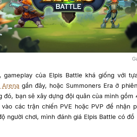
Ga
, gameplay của Elpis Battle khá giống với t
 Arena
gần đây, hoặc Summoners Era ở phiên
g đó, bạn sẽ xây dựng đội quân của mình gồm
a vào các trận chiến PVE hoặc PVP để nhận p
độ người chơi, mình đánh giá Elpis Battle có đồ