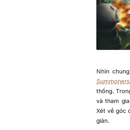
Nhìn chung
Summoners
thống. Tron
và tham gi
Xét về góc 
giản.