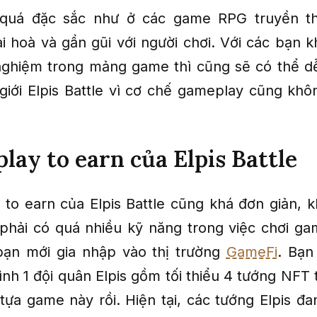
quá đặc sắc như ở các game RPG truyền t
ài hoà và gần gũi với người chơi. Với các bạn 
nghiệm trong mảng game thì cũng sẽ có thể 
 giới Elpis Battle vì cơ chế gameplay cũng kh
play to earn của Elpis Battle
 to earn của Elpis Battle cũng khá đơn giản, k
phải có quá nhiều kỹ năng trong việc chơi g
bạn mới gia nhập vào thị trường
GameFi
. Bạn
nh 1 đội quân Elpis gồm tối thiểu 4 tướng NFT t
 tựa game này rồi. Hiện tại, các tướng Elpis đ