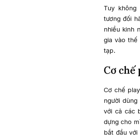
Tuy không 
tương đối h
nhiều kinh 
gia vào thế
tạp.
Cơ chế 
Cơ chế play
người dùng 
với cả các 
dựng cho mì
bắt đầu với