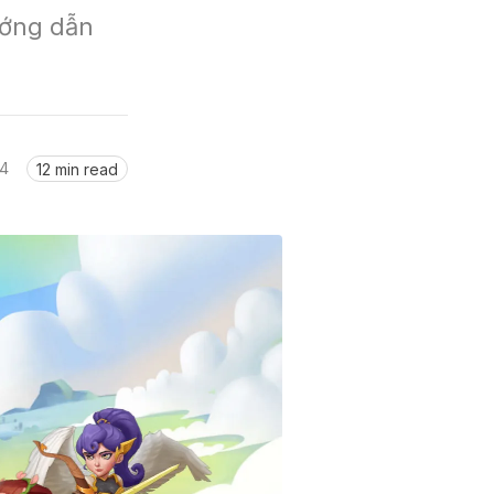
ớng dẫn 
24
12 min read