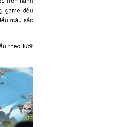
ộc trên hành
ong game đều
iều màu sắc
ấu theo lượt