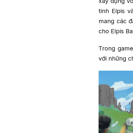
xây dựng vớ
tinh Elpis 
mang các đ
cho Elpis Ba
Trong game 
với những ch