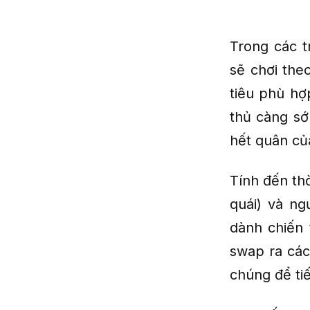
Trong các t
sẽ chơi the
tiêu phù hợ
thủ càng sớm
hết quân củ
Tính đến th
quái) và ng
dành chiến
swap ra các
chúng để ti