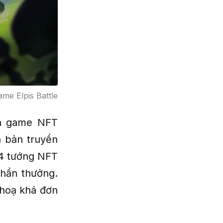
me Elpis Battle
ựa game NFT
 bản truyền
 4 tướng NFT
hần thưởng.
 hoạ khá đơn