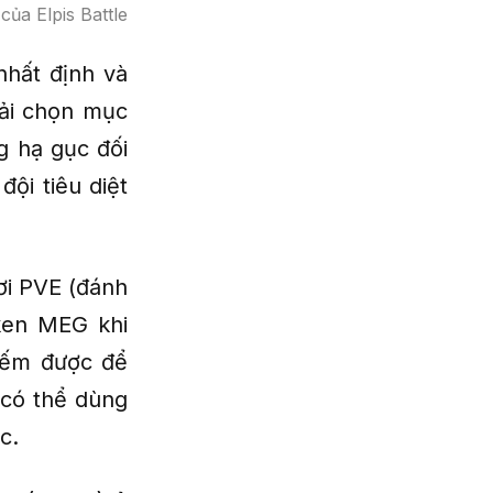
ủa Elpis Battle
nhất định và
hải chọn mục
g hạ gục đối
đội tiêu diệt
ơi PVE (đánh
oken MEG khi
iếm được để
 có thể dùng
c.