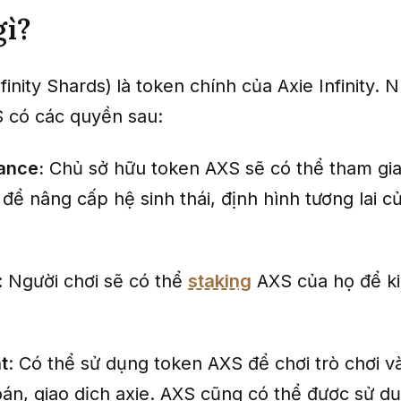
gì?
nfinity Shards)
là token chính của Axie Infinity.
 có các quyền sau:
ance:
Chủ sở hữu token AXS sẽ có thể tham gia
 để nâng cấp hệ sinh thái, định hình tương lai c
: Người chơi sẽ có thể
staking
AXS của họ để k
t
: Có thể sử dụng token AXS để chơi trò chơi v
oán, giao dịch axie. AXS cũng có thể được sử d