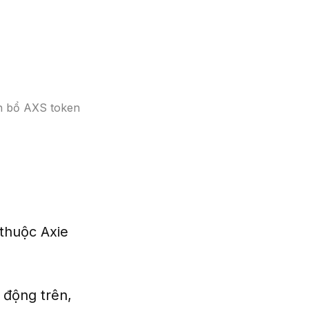
 bổ AXS token
thuộc Axie
 động trên,