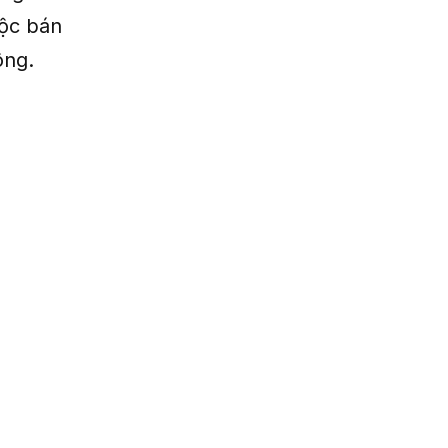
uộc bán
ông.