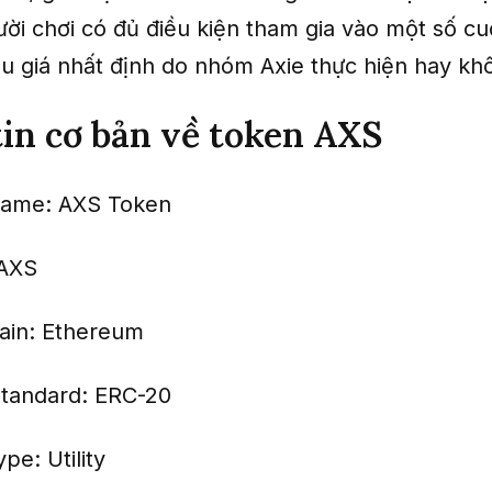
ười chơi có đủ điều kiện tham gia vào một số c
u giá nhất định do nhóm Axie thực hiện hay kh
in cơ bản về token AXS
name: AXS Token
 AXS
ain: Ethereum
tandard: ERC-20
pe: Utility