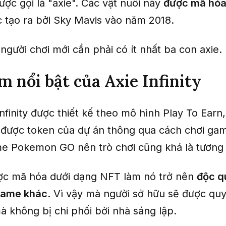
ợc gọi là "axie". Các vật nuôi này
được mã hóa
 tạo ra bởi Sky Mavis vào năm 2018.
người chơi mới cần phải có ít nhất ba con axie.
m nổi bật của Axie Infinity
finity được thiết kế theo mô hình Play To Earn,
 được token của dự án thông qua cách chơi ga
e Pokemon GO nên trò chơi cũng khá là tương 
ợc mã hóa dưới dạng NFT làm nó trở nên
độc q
 game khác
. Vì vậy mà người sở hữu sẽ được quy
à không bị chi phối bởi nhà sáng lập.