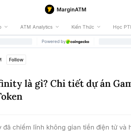
MarginATM
o
ATM Analytics
Kiến Thức
Học PT
M
Follow
finity là gì? Chi tiết dự án Ga
Token
ty đã chiếm lĩnh không gian tiền điện tử và 