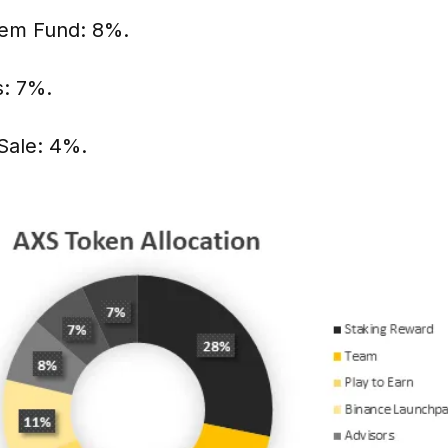
em Fund: 8%.
s: 7%.
 Sale: 4%.