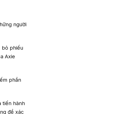
 Những người
 bỏ phiếu
ủa Axie
iếm phần
à tiến hành
ụng để xác