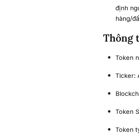
định ng
hàng/đấ
Thông t
Token 
Ticker:
Blockch
Token S
Token ty