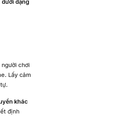
 dưới dạng
 người chơi
me. Lấy cảm
tự.
uyền khác
ết định