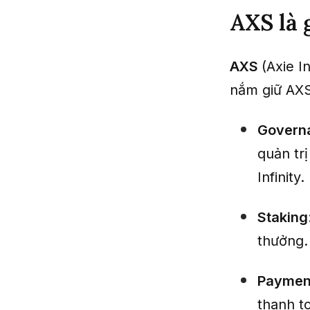
AXS là 
AXS
(Axie I
nắm giữ AXS
Govern
quản trị
Infinity.
Staking
thưởng.
Paymen
thanh t