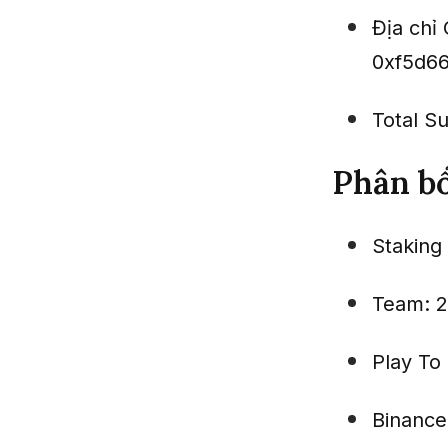
Địa chỉ 
0xf5d6
Total S
Phân b
Staking
Team: 
Play To
Binance