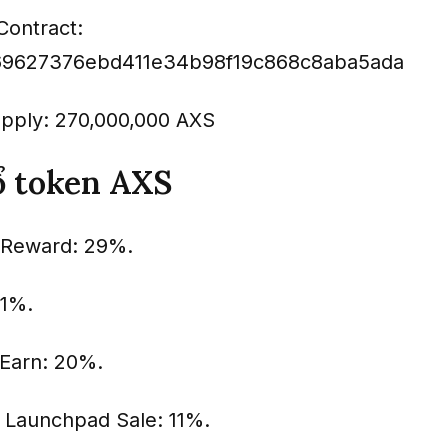
Contract:
69627376ebd411e34b98f19c868c8aba5ada
upply: 270,000,000 AXS
ổ token AXS
 Reward: 29%.
21%.
 Earn: 20%.
 Launchpad Sale: 11%.