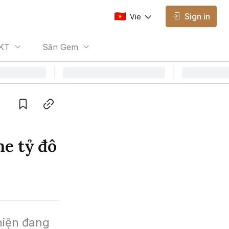
Sign in
Vie
AVAILABLE EDITIONS
KT
Săn Gem
Vie
Vietnamese
Save
Copy link
me tỷ đô
hiện đang 