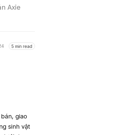
n Axie 
24
5 min read
 bán, giao
ng sinh vật