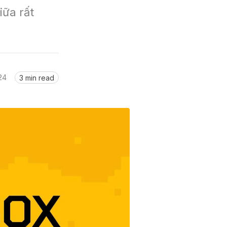
ữa rất 
24
3 min read