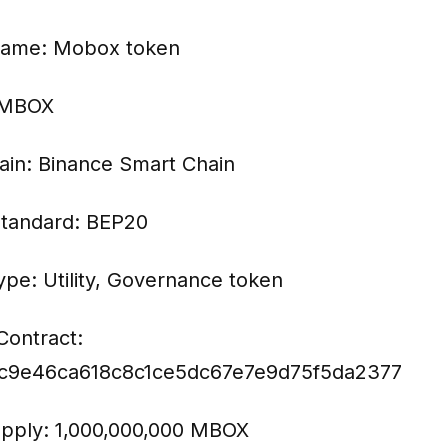
name: Mobox token
 MBOX
ain: Binance Smart Chain
tandard: BEP20
ype: Utility, Governance token
Contract:
c9e46ca618c8c1ce5dc67e7e9d75f5da2377
upply: 1,000,000,000 MBOX