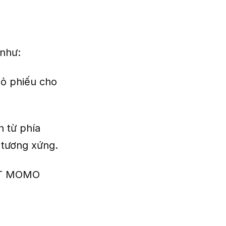
như:
ỏ phiếu cho
 từ phía
 tương xứng.
NFT MOMO