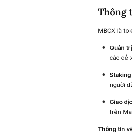
Thông t
MBOX là tok
Quản trị
các đề 
Staking
người d
Giao dị
trên Ma
Thông tin 