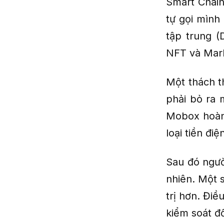
Smart Chain
tự gọi mình
tập trung (
NFT và Mar
Một thách t
phải bỏ ra 
Mobox hoàn
loại tiền đ
Sau đó ngư
nhiên. Một 
trị hơn. Điề
kiểm soát đ