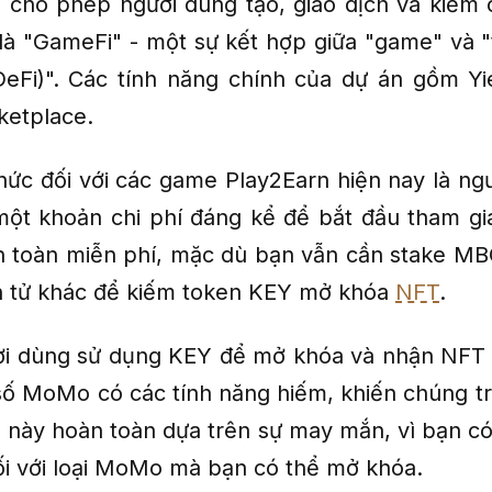
 cho phép người dùng tạo, giao dịch và kiếm
 là "GameFi" - một sự kết hợp giữa "game" và "t
DeFi)". Các tính năng chính của dự án gồm Yi
ketplace.
hức đối với các game Play2Earn hiện nay là ng
một khoản chi phí đáng kể để bắt đầu tham gia
 toàn miễn phí, mặc dù bạn vẫn cần stake MB
iện tử khác để kiếm token KEY mở khóa
NFT
.
ời dùng sử dụng KEY để mở khóa và nhận NF
số MoMo có các tính năng hiếm, khiến chúng tr
u này hoàn toàn dựa trên sự may mắn, vì bạn có
ối với loại MoMo mà bạn có thể mở khóa.