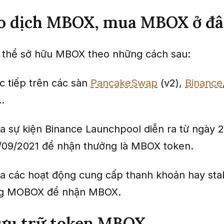
ao dịch MBOX, mua MBOX ở đ
 thể sở hữu MBOX theo những cách sau:
c tiếp trên các sàn
PancakeSwap
(v2),
Binance
..
a sự kiện Binance Launchpool diễn ra từ ngày 
/09/2021 để nhận thưởng là MBOX token.
a các hoạt động cung cấp thanh khoản hay sta
ng MOBOX để nhận MBOX.
lưu trữ token MBOX