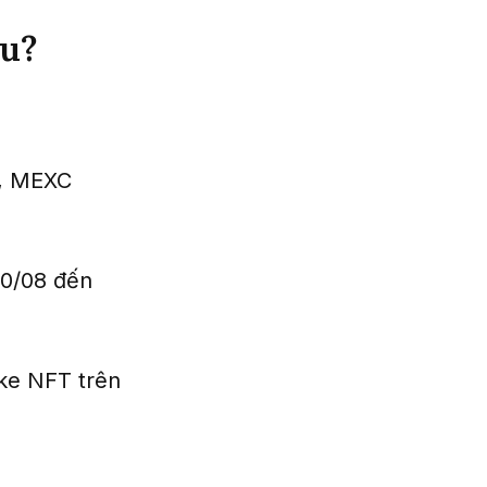
âu?
, MEXC
20/08 đến
ke NFT trên