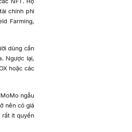
 các NFT. Họ
ài chính phi
eld Farming,
ười dùng cần
. Ngược lại,
OX hoặc các
T MoMo ngẫu
ở nên có giá
 rất ít quyền