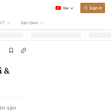
Sign in
Vie
AVAILABLE EDITIONS
KT
Săn Gem
Vie
Vietnamese
Save
Copy link
i &
n sàn 