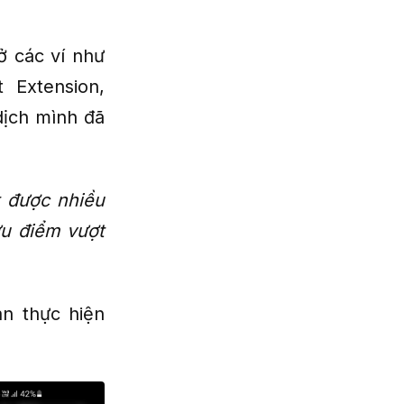
ở các ví như
t Extension,
dịch mình đã
t được nhiều
ưu điểm vượt
n thực hiện