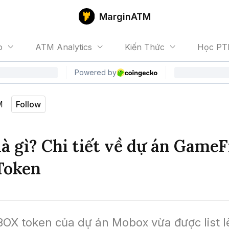
MarginATM
o
ATM Analytics
Kiến Thức
Học PT
M
Follow
à gì? Chi tiết về dự án GameF
Token
OX token của dự án Mobox vừa được list lê