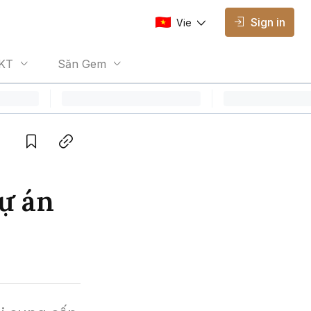
Sign in
Vie
AVAILABLE EDITIONS
KT
Săn Gem
Vie
Vietnamese
Save
Copy link
dự án