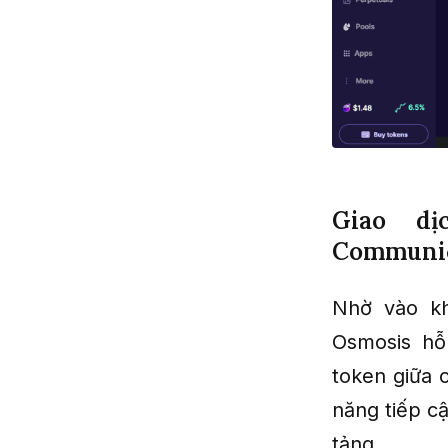
Giao dịc
Communic
Nhờ vào kh
Osmosis hỗ 
token giữa 
năng tiếp c
tảng.