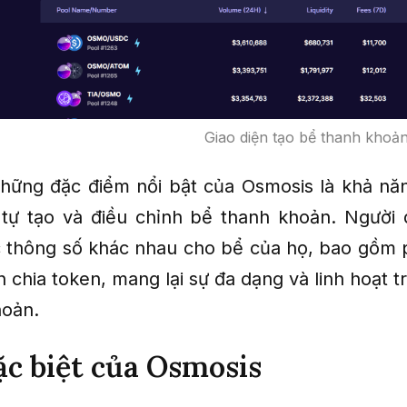
Giao diện tạo bể thanh khoả
hững đặc điểm nổi bật của Osmosis là khả n
tự tạo và điều chỉnh bể thanh khoản. Người
ác thông số khác nhau cho bể của họ, bao gồm p
n chia token, mang lại sự đa dạng và linh hoạt t
hoản.
c biệt của Osmosis