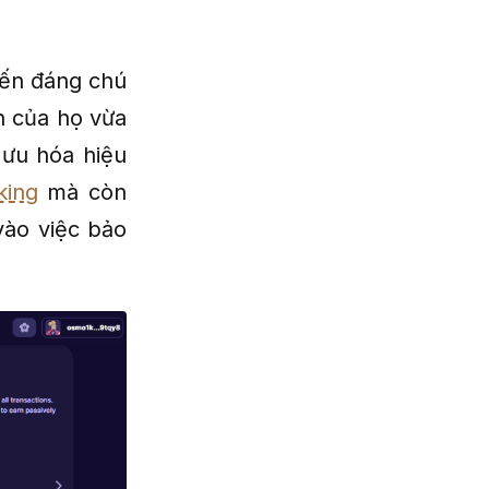
tiến đáng chú
n của họ vừa
 ưu hóa hiệu
king
mà còn
vào việc bảo