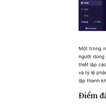
Một trong n
người dùng 
thiết lập c
và tỷ lệ phâ
lập thanh k
Điểm đặ