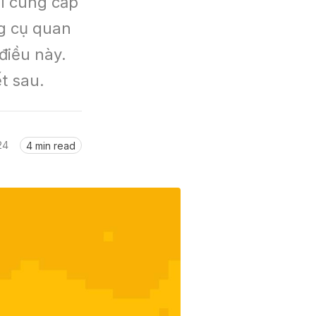
i cung cấp 
g cụ quan 
iều này. 
t sau.
24
4 min read