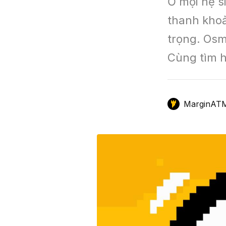
Ở mọi hệ si
GameFi
Mô Hình Biểu Đồ Giá
Sàn Giao Dịch
thanh khoả
trọng. Osm
Công Cụ Đầu Tư
Cùng tìm h
MarginAT