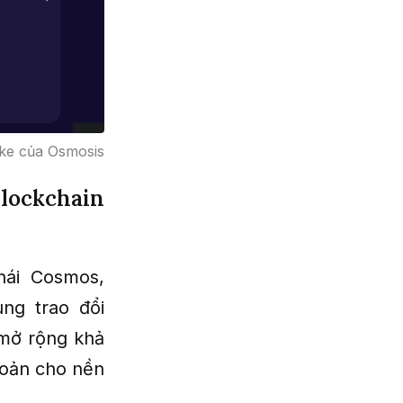
ake của Osmosis
lockchain
hái Cosmos,
ùng trao đổi
 mở rộng khả
hoản cho nền