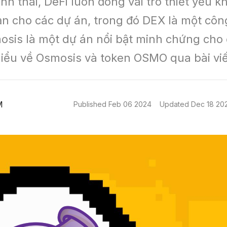
nh thái, DeFi luôn đóng vai trò thiết yếu kh
n cho các dự án, trong đó DEX là một côn
osis là một dự án nổi bật minh chứng cho đ
iểu về Osmosis và token OSMO qua bài viế
M
Published
Feb 06 2024
Updated
Dec 18 20