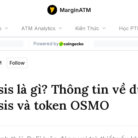
MarginATM
o
ATM Analytics
Kiến Thức
Học PT
M
Follow
is là gì? Thông tin về 
is và token OSMO