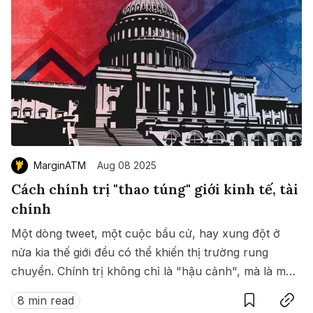
MarginATM
Aug 08 2025
Cách chính trị "thao túng" giới kinh tế, tài
chính
Một dòng tweet, một cuộc bầu cử, hay xung đột ở
nửa kia thế giới đều có thể khiến thị trường rung
chuyển. Chính trị không chỉ là "hậu cảnh", mà là một
Save
Copy link
bàn tay vô hình đang chi phối kinh tế toàn cầu.
8 min read