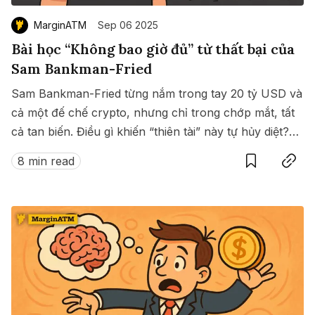
MarginATM
Sep 06 2025
Bài học “Không bao giờ đủ” từ thất bại của
Sam Bankman-Fried
Sam Bankman-Fried từng nắm trong tay 20 tỷ USD và
cả một đế chế crypto, nhưng chỉ trong chớp mắt, tất
cả tan biến. Điều gì khiến “thiên tài” này tự hủy diệt?
Save
Copy link
Bài học nào ẩn sau cú sụp đổ lịch sử ấy?
8 min read