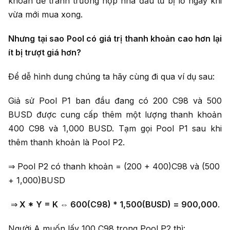
khoản để tránh trường hợp nhà đầu tư bị lỗ ngay khi
vừa mới mua xong.
Nhưng tại sao Pool có giá trị thanh khoản cao hơn lại
ít bị trượt giá hơn?
Để dễ hình dung chúng ta hãy cùng đi qua ví dụ sau:
Giả sử Pool P1 ban đầu đang có 200 C98 và 500
BUSD được cung cấp thêm một lượng thanh khoản
400 C98 và 1,000 BUSD. Tạm gọi Pool P1 sau khi
thêm thanh khoản là Pool P2.
⇒ Pool P2 có thanh khoản = (200 + 400)C98 và (500
+ 1,000)BUSD
⇒
X * Y = K ⇔ 600(C98) * 1,500(BUSD) = 900,000
.
Người A muốn lấy 100 C98 trong Pool P2 thì: