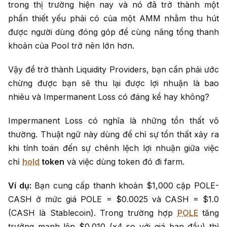
trong thị trường hiện nay và nó đã trở thành một
phần thiết yếu phải có của một AMM nhằm thu hút
được người dùng đóng góp để cùng nâng tổng thanh
khoản của Pool trở nên lớn hơn.
Vậy để trở thành Liquidity Providers, bạn cần phải ước
chừng được bạn sẽ thu lại được lợi nhuận là bao
nhiêu và Impermanent Loss có đáng kể hay không?
Impermanent Loss có nghĩa là những tổn thất vô
thường. Thuật ngữ này dùng để chỉ sự tổn thất xảy ra
khi tính toán đến sự chênh lệch lợi nhuận giữa việc
chỉ
hold
token
và việc dùng token đó đi farm.
Ví dụ:
Bạn cung cấp thanh khoản $1,000 cặp POLE-
CASH ở mức giá POLE = $0.0025 và CASH = $1.0
(CASH là Stablecoin). Trong trường hợp
POLE
tăng
trưởng mạnh lên $0.010 (x4 so với giá ban đầu) thì