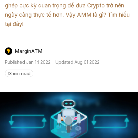
Nến & Price Action
Kinh Nghiệm Đầu Tư
Sign in
ghép cực kỳ quan trọng để đưa Crypto trở nên 
ngày càng thực tế hơn. Vậy AMM là gì? Tìm hiểu 
GameFi
Mô Hình Biểu Đồ Giá
Sàn Giao Dịch
tại đây!
Công Cụ Đầu Tư
MarginATM
Published
Jan 14 2022
Updated
Aug 01 2022
13 min read