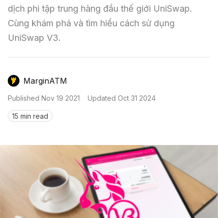
Nến & Price Action
Kinh Nghiệm Đầu Tư
Sign in
dịch phi tập trung hàng đầu thế giới UniSwap. 
Cùng khám phá và tìm hiểu cách sử dụng 
GameFi
Mô Hình Biểu Đồ Giá
Sàn Giao Dịch
UniSwap V3.
Công Cụ Đầu Tư
MarginATM
Published
Nov 19 2021
Updated
Oct 31 2024
15 min read