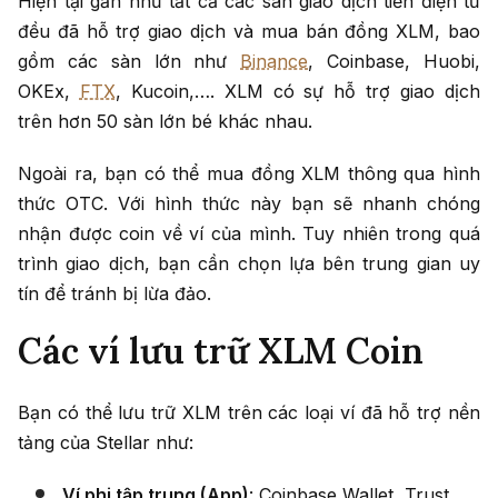
Hiện tại gần như tất cả các sàn giao dịch tiền điện tử
đều đã hỗ trợ giao dịch và mua bán đồng XLM, bao
gồm các sàn lớn như
Binance
, Coinbase, Huobi,
OKEx,
FTX
, Kucoin,…. XLM có sự hỗ trợ giao dịch
trên hơn 50 sàn lớn bé khác nhau.
Ngoài ra, bạn có thể mua đồng XLM thông qua hình
thức OTC. Với hình thức này bạn sẽ nhanh chóng
nhận được coin về ví của mình. Tuy nhiên trong quá
trình giao dịch, bạn cần chọn lựa bên trung gian uy
tín để tránh bị lừa đảo.
Các ví lưu trữ XLM Coin
Bạn có thể lưu trữ XLM trên các loại ví đã hỗ trợ nền
tảng của Stellar như:
Ví phi tập trung (App)
: Coinbase Wallet, Trust