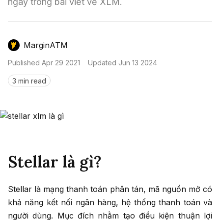
Nến & Price Action
ngay trong bài viết về XLM.
Kinh Nghiệm Đầu Tư
Sign in
GameFi
Mô Hình Biểu Đồ Giá
Sàn Giao Dịch
MarginATM
Công Cụ Đầu Tư
Published
Apr 29 2021
Updated
Jun 13 2024
3 min read
Stellar là gì?
Stellar là mạng thanh toán phân tán, mã nguồn mở có
khả năng kết nối ngân hàng, hệ thống thanh toán và
người dùng. Mục đích nhằm tạo điều kiện thuận lợi