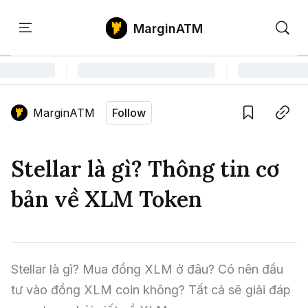
MarginATM
Kiến
Học
Săn
Thức
PTKT
Gem
Language edition
Vie
MarginATM
Follow
Home
Save
Copy link
Tin Tức Crypto
Stellar là gì? Thông tin cơ
Tin Tức Bitcoin
ATM Analytics
bản về XLM Token
Phân Tích Bitcoin
Tin Tức Altcoin
Kiến Thức
Thuật Ngữ Cơ Bản
Phân Tích Ethereum
Tin Tức Thị Trường
Học PTKT
Stellar là gì? Mua đồng XLM ở đâu? Có nên đầu 
Chỉ Báo Kỹ Thuật
Kiến Thức Tổng Hợp
Phân Tích Thị Trường
Săn Gem
tư vào đồng XLM coin không? Tất cả sẽ giải đáp 
Airdrop