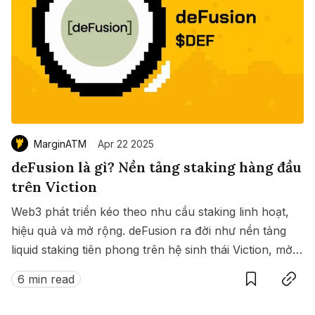
MarginATM
Apr 22 2025
deFusion là gì? Nền tảng staking hàng đầu
trên Viction
Web3 phát triển kéo theo nhu cầu staking linh hoạt,
hiệu quả và mở rộng. deFusion ra đời như nền tảng
liquid staking tiên phong trên hệ sinh thái Viction, mở
Save
Copy link
ra kỷ nguyên mới: staking on-chain mà không cần
6 min read
đánh đổi giữa phần thưởng và thanh khoản.