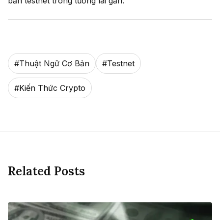
bản testnet trong tương lai gần.
#
Thuật Ngữ Cơ Bản
#
Testnet
#
Kiến Thức Crypto
Related Posts