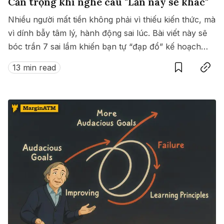
Cẩn trọng khi nghe câu "Lần này sẽ khác"
Nhiều người mất tiền không phải vì thiếu kiến thức, mà
vì dính bẫy tâm lý, hành động sai lúc. Bài viết này sẽ
bóc trần 7 sai lầm khiến bạn tự “đạp đổ” kế hoạch
Save
Copy link
đầu tư của mình.
13 min read