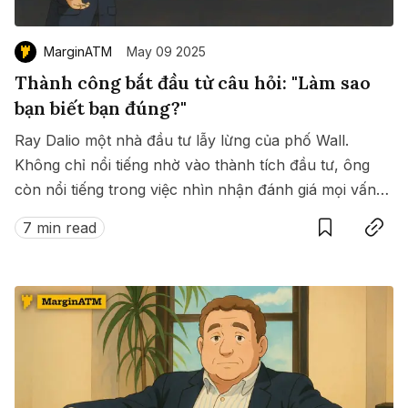
MarginATM
May 09 2025
Thành công bắt đầu từ câu hỏi: "Làm sao
bạn biết bạn đúng?"
Ray Dalio một nhà đầu tư lẫy lừng của phố Wall.
Không chỉ nổi tiếng nhờ vào thành tích đầu tư, ông
còn nổi tiếng trong việc nhìn nhận đánh giá mọi vấn
Save
Copy link
đề từ phức tạp hoá thành đơn giản. Từ đó giúp ông
7 min read
đưa ra nhiều quyết định tốt, chuẩn xác trong đầu.