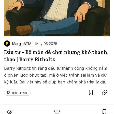
MarginATM
May 05 2025
Đầu tư - Bộ môn dễ chơi nhưng khó thành
thạo | Barry Ritholtz
Barry Ritholtz tin rằng đầu tư thành công không nằm
ở chiến lược phức tạp, mà ở việc tránh sai lầm và giữ
kỷ luật. Bài viết này sẽ giúp bạn khám phá triết lý đầu
Save
Copy link
tư đơn giản nhưng sâu sắc của ông giữa thế giới tài
13 min read
chính biến động.