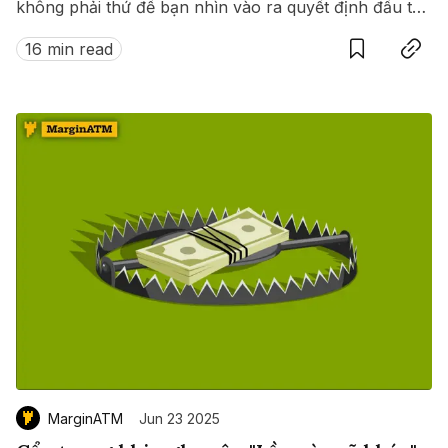
không phải thứ để bạn nhìn vào ra quyết định đầu tư.
Save
Copy link
Thay vào đó hãy nhìn vào "vốn hóa thị trường" - nơi
16 min read
thể hiện được bản chất của dự án.
MarginATM
Jun 23 2025