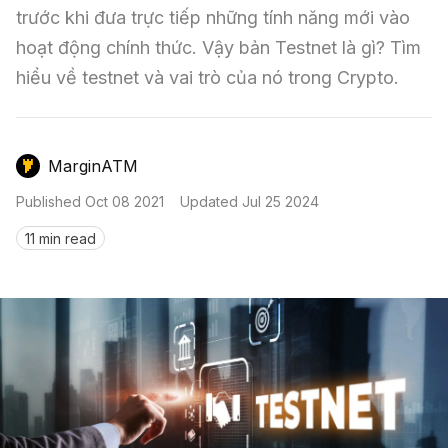
Nến & Price Action
Kinh Nghiệm Đầu Tư
Sign in
trước khi đưa trực tiếp những tính năng mới vào 
hoạt động chính thức. Vậy bản Testnet là gì? Tìm 
GameFi
Mô Hình Biểu Đồ Giá
Sàn Giao Dịch
hiểu về testnet và vai trò của nó trong Crypto.
Công Cụ Đầu Tư
MarginATM
Published
Oct 08 2021
Updated
Jul 25 2024
11 min read