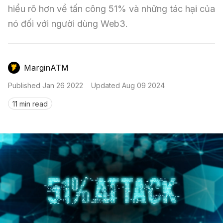
Nến & Price Action
Kinh Nghiệm Đầu Tư
Sign in
hiểu rõ hơn về tấn công 51% và những tác hại của 
nó đối với người dùng Web3.
GameFi
Mô Hình Biểu Đồ Giá
Sàn Giao Dịch
Công Cụ Đầu Tư
MarginATM
Published
Jan 26 2022
Updated
Aug 09 2024
11 min read