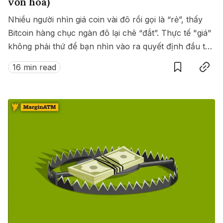
vốn hoá)
Nhiều người nhìn giá coin vài đô rồi gọi là “rẻ”, thấy
Bitcoin hàng chục ngàn đô lại chê “đắt”. Thực tế "giá"
không phải thứ để bạn nhìn vào ra quyết định đầu tư.
Save
Copy link
Thay vào đó hãy nhìn vào "vốn hóa thị trường" - nơi
16 min read
thể hiện được bản chất của dự án.