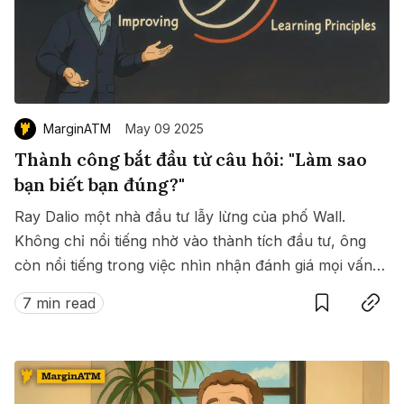
MarginATM
May 09 2025
Thành công bắt đầu từ câu hỏi: "Làm sao
bạn biết bạn đúng?"
Ray Dalio một nhà đầu tư lẫy lừng của phố Wall.
Không chỉ nổi tiếng nhờ vào thành tích đầu tư, ông
còn nổi tiếng trong việc nhìn nhận đánh giá mọi vấn
Save
Copy link
đề từ phức tạp hoá thành đơn giản. Từ đó giúp ông
7 min read
đưa ra nhiều quyết định tốt, chuẩn xác trong đầu.