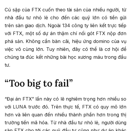
Cú sập của FTX cuốn theo tài sản của nhiều người, từ
nhà đầu tư nhỏ lẻ cho đến các quỹ lớn có tiền gửi
trên sàn giao dịch. Ngoài 134 công ty liên kết trực tiếp
với FTX, một số dự án thậm chí nối gót FTX nộp đơn
phá sản. Không cần bàn cãi, hiệu ứng domino của vụ
việc vô cùng lớn. Tuy nhiên, đây có thể là cơ hội để
chúng ta đúc kết những bài học xương máu trong đầu
tư.
“Too big to fail”
“Đại án FTX” lần này có lẽ nghiêm trọng hơn nhiều so
với LUNA trước đó. Trên thực tế, FTX có quy mô lớn
hơn và liên quan đến nhiều thành phần hơn trong thị
trường tiền mã hóa. Từ nhà đầu tư nhỏ lẻ, người dùng
sàn FTX cho tới các quỹ đầu tư cũng như dự án khác