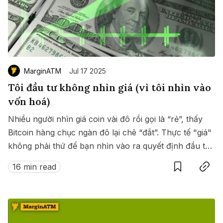
MarginATM
Jul 17 2025
Tôi đầu tư không nhìn giá (vì tôi nhìn vào
vốn hoá)
Nhiều người nhìn giá coin vài đô rồi gọi là “rẻ”, thấy
Bitcoin hàng chục ngàn đô lại chê “đắt”. Thực tế "giá"
không phải thứ để bạn nhìn vào ra quyết định đầu tư.
Save
Copy link
Thay vào đó hãy nhìn vào "vốn hóa thị trường" - nơi
16 min read
thể hiện được bản chất của dự án.