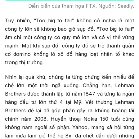
Diễn biến của thảm họa FTX. Nguồn: Seedly.
Tuy nhiên, “Too big to fail” không có nghĩa là một
công ty lớn sẽ không bao giờ sụp đổ. “Too big to fail”
ám chỉ một công ty có quy mô lớn và có vị thế vững
mạnh. Một khi sụp đổ, công ty đó sẽ trở thành quân
cờ domino khổng lồ xô đổ hàng loạt nhân tố khác
trong thị trường.
Nhìn lại quá khứ, chúng ta từng chứng kiến nhiều đế
chế lớn một thời ngã xuống. Chẳng hạn, Lehman
Brothers được thành lập từ năm 1847 và từng là ngân
hàng đầu tư lớn thứ 4 tại Mỹ. Vết thương Lehman
Brothers để lại đã góp phần gây ra khủng hoảng tài
chính năm 2008. Huyền thoại Nokia 150 tuổi cũng
không nằm ngoài số phận. Yahoo, mạng xã hội từng
làm mưa làm gió thế hệ 8x, đã chết dần dưới những