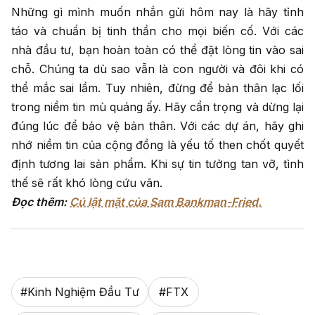
Những gì mình muốn nhắn gửi hôm nay là hãy tỉnh
táo và chuẩn bị tinh thần cho mọi biến cố. Với các
nhà đầu tư, bạn hoàn toàn có thể đặt lòng tin vào sai
chỗ. Chúng ta dù sao vẫn là con người và đôi khi có
thể mắc sai lầm. Tuy nhiên, đừng để bản thân lạc lối
trong niềm tin mù quáng ấy. Hãy cẩn trọng và dừng lại
đúng lúc để bảo vệ bản thân. Với các dự án, hãy ghi
nhớ niềm tin của cộng đồng là yếu tố then chốt quyết
định tương lai sản phẩm. Khi sự tin tưởng tan vỡ, tình
thế sẽ rất khó lòng cứu vãn.
Đọc thêm:
Cú lật mặt của Sam Bankman-Fried.
#
Kinh Nghiệm Đầu Tư
#
FTX