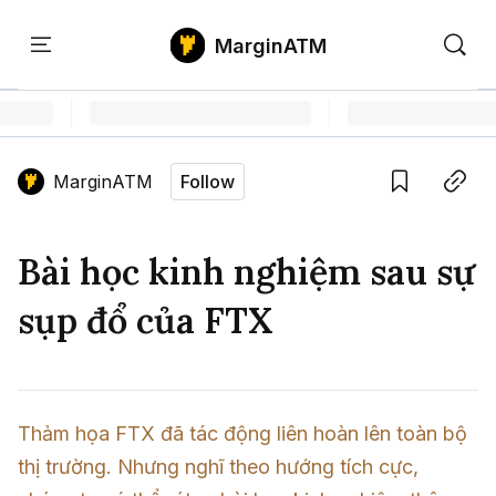
MarginATM
Kiến
Học
Săn
Thức
PTKT
Gem
Language edition
Vie
MarginATM
Follow
Home
Save
Copy link
Tin Tức Crypto
Bài học kinh nghiệm sau sự
Tin Tức Bitcoin
ATM Analytics
sụp đổ của FTX
Phân Tích Bitcoin
Tin Tức Altcoin
Kiến Thức
Thuật Ngữ Cơ Bản
Phân Tích Ethereum
Tin Tức Thị Trường
Học PTKT
Thảm họa FTX đã tác động liên hoàn lên toàn bộ 
Chỉ Báo Kỹ Thuật
Kiến Thức Tổng Hợp
Phân Tích Thị Trường
Săn Gem
thị trường. Nhưng nghĩ theo hướng tích cực, 
Airdrop