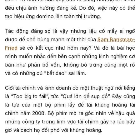
đều chịu ảnh hưởng đáng kể. Do đó, việc này có thể
tạo hiệu ứng domino lên toàn thị trường.
Tác động đáng sợ là vậy nhưng liệu có mấy ai ngờ
được đế chế hùng mạnh một thời của
Sam Bankman-
Fried
sẽ có kết cục như hôm nay? Và đó là bài học
mình muốn nhắc đến bên cạnh những kinh nghiệm cơ
bản như phân bổ vốn, không bỏ trứng cùng một rổ
và có những cú "bắt dao" sai lầm.
Giới tài chính và kinh doanh có một thuật ngữ nổi tiếng
là “Too big to fail”, tức “Quá lớn để sụp đổ”. Đây cũng
là tựa của một bộ phim lấy đề tài khủng hoảng tài
chính năm 2008. Bộ phim mở ra góc nhìn về hậu quả
những công ty trong lĩnh vực tài chính gây ra lúc bấy
giờ và cách họ đối phó với khủng hoảng.