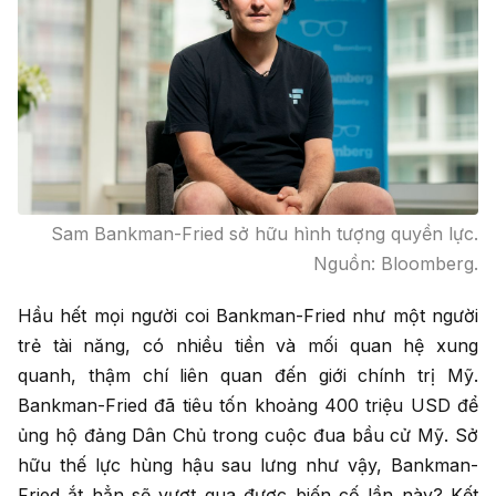
Sam Bankman-Fried sở hữu hình tượng quyền lực.
Nguồn: Bloomberg.
Hầu hết mọi người coi Bankman-Fried như một người
trẻ tài năng, có nhiều tiền và mối quan hệ xung
quanh, thậm chí liên quan đến giới chính trị Mỹ.
Bankman-Fried đã tiêu tốn khoảng 400 triệu USD để
ủng hộ đảng Dân Chủ trong cuộc đua bầu cử Mỹ. Sở
hữu thế lực hùng hậu sau lưng như vậy, Bankman-
Fried ắt hẳn sẽ vượt qua được biến cố lần này? Kết