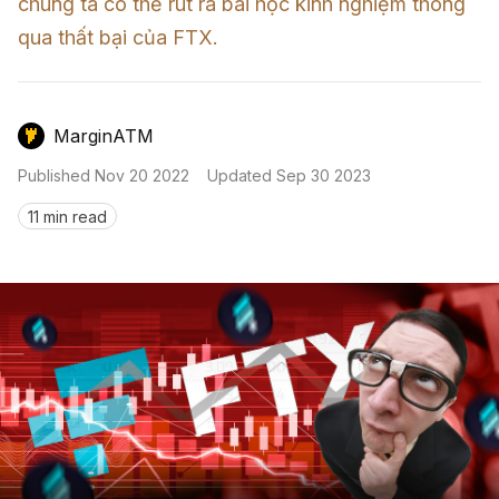
Nến & Price Action
chúng ta có thể rút ra bài học kinh nghiệm thông 
Kinh Nghiệm Đầu Tư
Sign in
qua thất bại của FTX.
GameFi
Mô Hình Biểu Đồ Giá
Sàn Giao Dịch
Công Cụ Đầu Tư
MarginATM
Published
Nov 20 2022
Updated
Sep 30 2023
11 min read