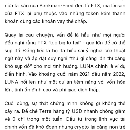
nửa tài sản của Bankman-Fried đến từ FTX, mà tài sản
của FTX lại phụ thuộc vào những token kém thanh
khoản cùng các khoản vay thế chấp.
Quay lại câu chuyện, vấn đề là hầu như mọi người
đều nghĩ rằng FTX “too big to fail” - quá lớn để có thể
sụp đổ. Đáng tiếc là họ đã hiểu sai ý nghĩa của thuật
ngữ này và áp đặt suy nghĩ “thứ gì càng lớn thì càng
khó sụp đổ” cho mọi tình huống. LUNA chính là ví dụ
điển hình. Vào khoảng cuối năm 2021-đầu năm 2022,
LUNA nổi lên như một dự án tiềm năng với vốn hóa
lớn, tính ổn định cao và phí giao dịch thấp.
Cuối cùng, sự thật chứng minh không gì không thể
xảy ra. Đế chế Terra hàng tỷ USD nhanh chóng giảm
về 0 chỉ trong một tuần. Đầu tư trong lĩnh vực tài
chính vốn đã khó đoán nhưng crypto lại càng non trẻ