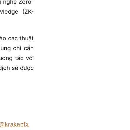
g nghệ Zero-
wledge (ZK-
ào các thuật
dùng chỉ cần
ương tác với
dịch sẽ được
@krakenfx