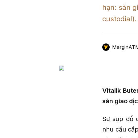
hạn: sàn g
GameFi
Mô Hình Biểu Đồ Giá
Sàn Giao Dịch
custodial).
Công Cụ Đầu Tư
MarginAT
Vitalik But
sàn giao dịc
Sự sụp đổ c
nhu cầu cấp