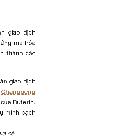
àn giao dịch
chứng mã hóa
nh thành các
àn giao dịch
.
Changpeng
 của Buterin.
sự minh bạch
ia sẻ.