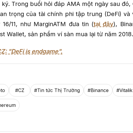
u ký. Trong buổi hỏi đáp AMA một ngày sau đó, 
an trọng của tài chính phi tập trung (DeFi) và 
 16/11, như MarginATM đưa tin (
tại đây
), Bin
st Wallet, sản phẩm ví sàn mua lại từ năm 2018
Z: "DeFi is endgame".
pto
#
CZ
#
Tin tức Thị Trường
#
Binance
#
Vitali
hereum