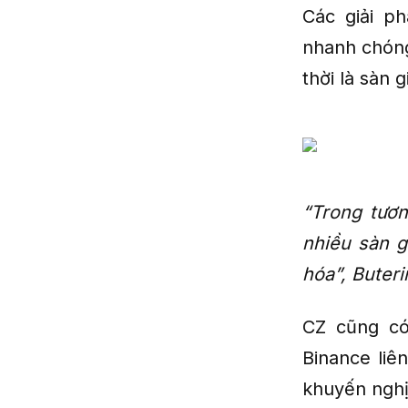
Các giải ph
nhanh chóng
thời là sàn 
“Trong tươn
nhiều sàn g
hóa”, Buteri
CZ cũng có
Binance liê
khuyến nghị