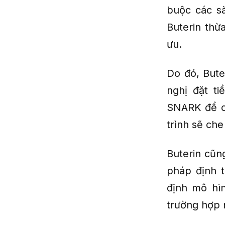
buộc các sà
Buterin thừ
ưu.
Do đó, Bute
nghị đặt t
SNARK để ch
trình sẽ che
Buterin cũng
pháp định t
định mô hìn
trường hợp 