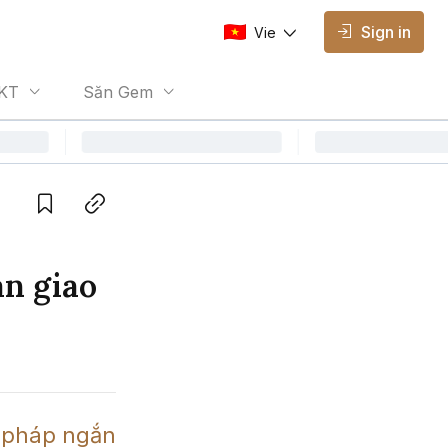
Sign in
Vie
AVAILABLE EDITIONS
KT
Săn Gem
Vie
Vietnamese
Save
Copy link
àn giao
i pháp ngắn 