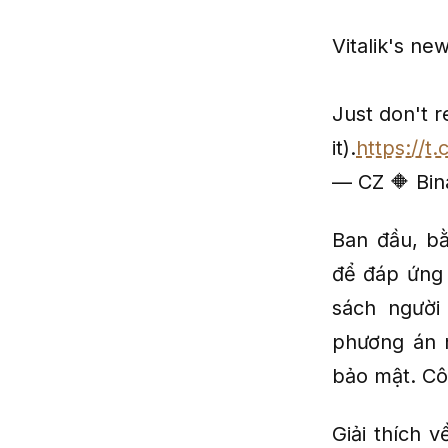
Vitalik's ne
Just don't r
it).
https://t
— CZ 🔶 Bi
Ban đầu, bằ
để đáp ứng 
sách người
phương án n
bảo mật. Cô
Giải thích 