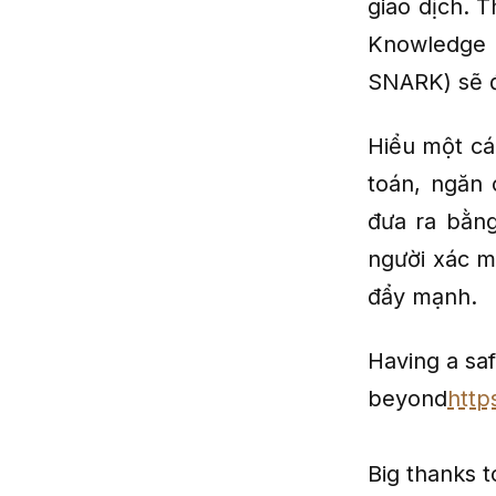
giao dịch. 
Knowledge 
SNARK) sẽ đ
Hiểu một cá
toán, ngăn 
đưa ra bằng
người xác m
đẩy mạnh.
Having a sa
beyond
http
Big thanks 