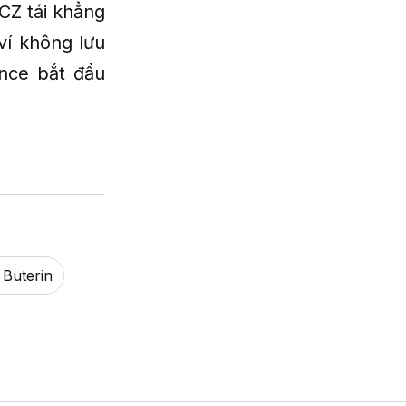
CZ tái khẳng
ví không lưu
ance bắt đầu
.
k Buterin