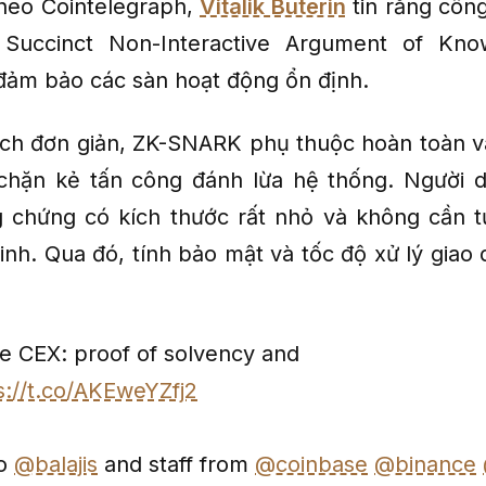
Theo Cointelegraph,
Vitalik Buterin
tin rằng côn
Succinct Non-Interactive Argument of Kno
ảm bảo các sàn hoạt động ổn định.
ch đơn giản, ZK-SNARK phụ thuộc hoàn toàn v
chặn kẻ tấn công đánh lừa hệ thống. Người 
 chứng có kích thước rất nhỏ và không cần t
inh. Qua đó, tính bảo mật và tốc độ xử lý giao 
fe CEX: proof of solvency and
s://t.co/AKEweYZfj2
to
@balajis
and staff from
@coinbase
@binance