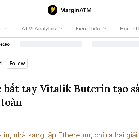
MarginATM
o
ATM Analytics
Kiến Thức
Học PT
M
Follow
 bắt tay Vitalik Buterin tạo s
 toàn
erin, nhà sáng lập Ethereum, chỉ ra hai giả