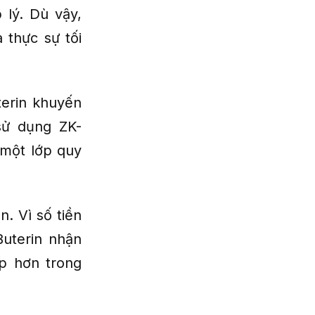
 lý. Dù vậy,
 thực sự tối
terin khuyến
sử dụng ZK-
 một lớp quy
n. Vì số tiền
Buterin nhận
ợp hơn trong