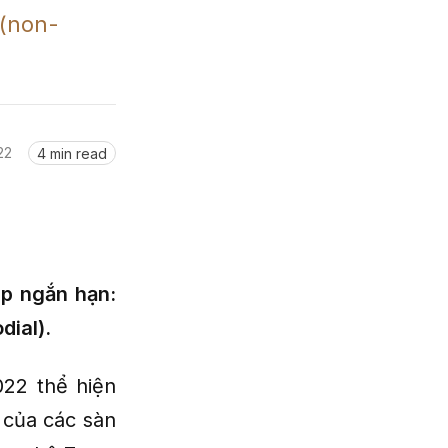
 (non-
22
4 min read
áp ngắn hạn:
dial).
022 thể hiện
 của các sàn