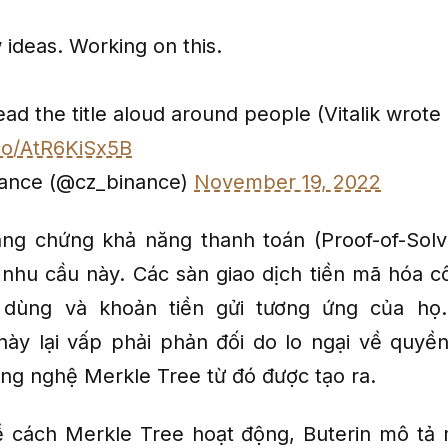
w ideas. Working on this.
ead the title aloud around people (Vitalik wrote
.co/AtR6KiSx5B
nance (@cz_binance)
November 19, 2022
ng chứng khả năng thanh toán (Proof-of-Solv
nhu cầu này. Các sàn giao dịch tiền mã hóa 
 dùng và khoản tiền gửi tương ứng của họ.
ày lại vấp phải phản đối do lo ngại về quyền
ng nghệ Merkle Tree từ đó được tạo ra.
về cách Merkle Tree hoạt động, Buterin mô tả