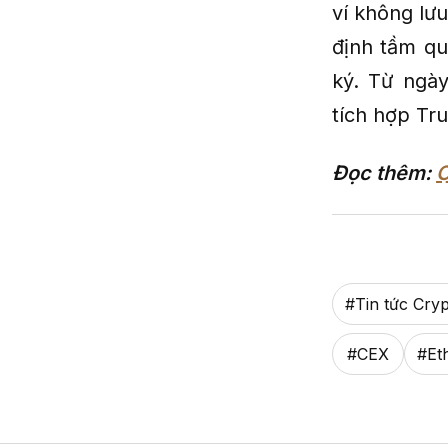
ví không lư
định tầm qu
ký. Từ ngày
tích hợp Tru
Đọc thêm:
C
#
Tin tức Cry
#
CEX
#
Et