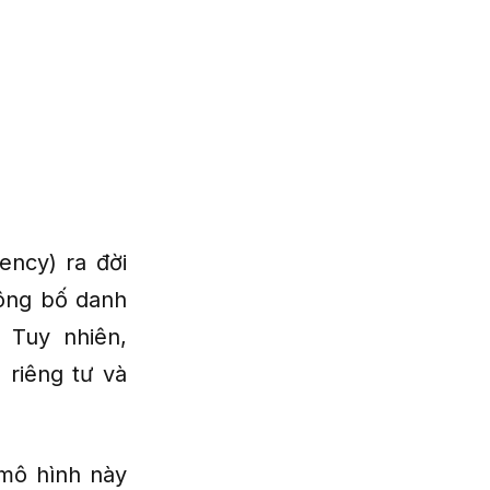
ency) ra đời
công bố danh
 Tuy nhiên,
 riêng tư và
 mô hình này