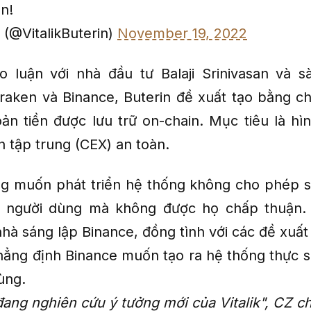
on!
h (@VitalikButerin)
November 19, 2022
o luận với nhà đầu tư Balaji Srinivasan và s
raken và Binance, Buterin đề xuất tạo bằng 
ản tiền được lưu trữ on-chain. Mục tiêu là hì
h tập trung (CEX) an toàn.
g muốn phát triển hệ thống không cho phép s
ủa người dùng mà không được họ chấp thuận
hà sáng lập Binance, đồng tình với các đề xuất
ẳng định Binance muốn tạo ra hệ thống thực 
ùng.
ang nghiên cứu ý tưởng mới của Vitalik", CZ ch