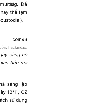
multisig. Để
thay thế tạm
custodial).
uồn: hackmd.io.
ngày càng có
gian tiền mã
hà sáng lập
ày 13/11, CZ
cách sử dụng