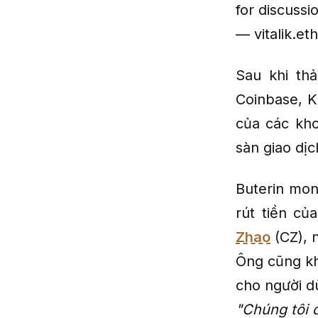
for discussi
— vitalik.et
Sau khi thả
Coinbase, K
của các kho
sàn giao dịc
Buterin mon
rút tiền c
Zhao
(CZ), n
Ông cũng kh
cho người d
"Chúng tôi đ