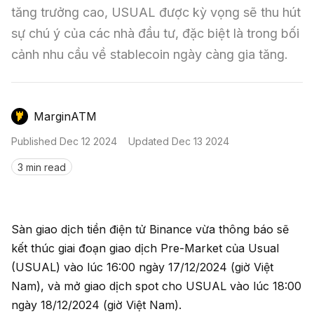
Nến & Price Action
Kinh Nghiệm Đầu Tư
Sign in
tăng trưởng cao, USUAL được kỳ vọng sẽ thu hút 
sự chú ý của các nhà đầu tư, đặc biệt là trong bối 
GameFi
Mô Hình Biểu Đồ Giá
Sàn Giao Dịch
cảnh nhu cầu về stablecoin ngày càng gia tăng.
Công Cụ Đầu Tư
MarginATM
Published
Dec 12 2024
Updated
Dec 13 2024
3 min read
Sàn giao dịch tiền điện tử Binance vừa thông báo sẽ
kết thúc giai đoạn giao dịch Pre-Market của Usual
(USUAL) vào lúc 16:00 ngày 17/12/2024 (giờ Việt
Nam), và mở giao dịch spot cho USUAL vào lúc 18:00
ngày 18/12/2024 (giờ Việt Nam).