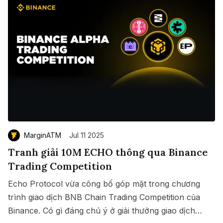
MarginATM
Jul 11 2025
Tranh giải 10M ECHO thông qua Binance
Trading Competition
Echo Protocol vừa công bố góp mặt trong chương
trình giao dịch BNB Chain Trading Competition của
Binance. Có gì đáng chú ý ở giải thưởng giao dịch
Save
Copy link