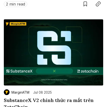
này?
2 min read
MarginATM
Jul 08 2025
SubstanceX V2 chính thức ra mắt trên
ZetaChain