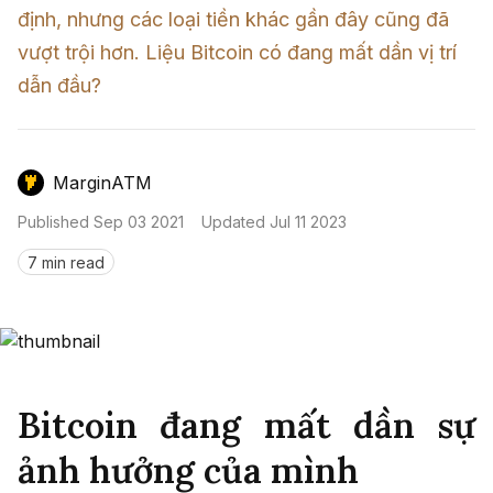
Nến & Price Action
Kinh Nghiệm Đầu Tư
Sign in
định, nhưng các loại tiền khác gần đây cũng đã 
vượt trội hơn. Liệu Bitcoin có đang mất dần vị trí 
GameFi
Mô Hình Biểu Đồ Giá
Sàn Giao Dịch
dẫn đầu?
Công Cụ Đầu Tư
MarginATM
Published
Sep 03 2021
Updated
Jul 11 2023
7 min read
Bitcoin đang mất dần sự
ảnh hưởng của mình