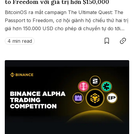
to Freedom với giá trị hơn $150,000
BitcoinOS ra mắt campaign The Ultimate Quest: The
Passport to Freedom, cơ hội giành hộ chiếu thứ hai trị
giá hơn 150.000 USD cho phép di chuyển tự do tới
Save
Copy link
hàng loạt quốc gia không cần visa.
4 min read