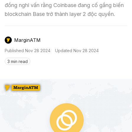
Nến & Price Action
Kinh Nghiệm Đầu Tư
Sign in
đồng nghi vấn rằng Coinbase đang cố gắng biến 
blockchain Base trở thành layer 2 độc quyền.
GameFi
Mô Hình Biểu Đồ Giá
Sàn Giao Dịch
Công Cụ Đầu Tư
MarginATM
Published
Nov 28 2024
Updated
Nov 28 2024
3 min read