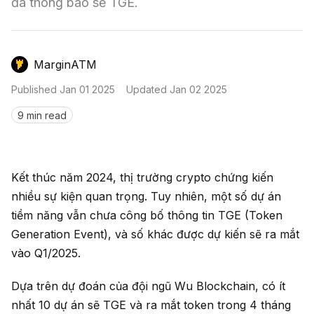
Nến & Price Action
đã thông báo sẽ TGE.
Kinh Nghiệm Đầu Tư
Sign in
GameFi
Mô Hình Biểu Đồ Giá
Sàn Giao Dịch
MarginATM
Công Cụ Đầu Tư
Published
Jan 01 2025
Updated
Jan 02 2025
9 min read
Kết thúc năm 2024, thị trường crypto chứng kiến
nhiều sự kiện quan trọng. Tuy nhiên, một số dự án
tiềm năng vẫn chưa công bố thông tin TGE (Token
Generation Event), và số khác được dự kiến sẽ ra mắt
vào Q1/2025.
Dựa trên dự đoán của đội ngũ Wu Blockchain, có ít
nhất 10 dự án sẽ TGE và ra mắt token trong 4 tháng