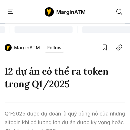
MarginATM
Kiến
Học
Săn
Thức
PTKT
Gem
Language edition
Vie
MarginATM
Follow
Home
Save
Copy link
Tin Tức Crypto
12 dự án có thể ra token
Tin Tức Bitcoin
ATM Analytics
trong Q1/2025
Phân Tích Bitcoin
Tin Tức Altcoin
Kiến Thức
Thuật Ngữ Cơ Bản
Phân Tích Ethereum
Tin Tức Thị Trường
Học PTKT
Q1-2025 được dự đoán là quý bùng nổ của những 
Chỉ Báo Kỹ Thuật
Kiến Thức Tổng Hợp
Phân Tích Thị Trường
Săn Gem
altcoin khi có lượng lớn dự án được kỳ vọng hoặc 
Airdrop