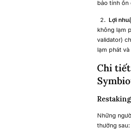
bảo tính ổn 
Lợi nhu
không lạm p
validator) 
lạm phát và 
Chi tiế
Symbiot
Restaking
Những người
thưởng sau: