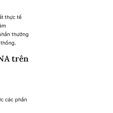
t thực tế
iảm
 phần thưởng
 thống.
ENA trên
ợc các phần