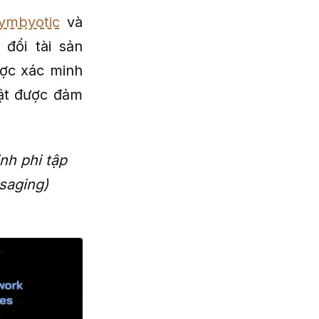
ymbyotic
và
đổi tài sản
ược xác minh
mật được đảm
nh phi tập
saging)