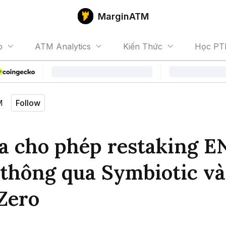
MarginATM
o
ATM Analytics
Kiến Thức
Học PT
M
Follow
a cho phép restaking E
thông qua Symbiotic và
Zero