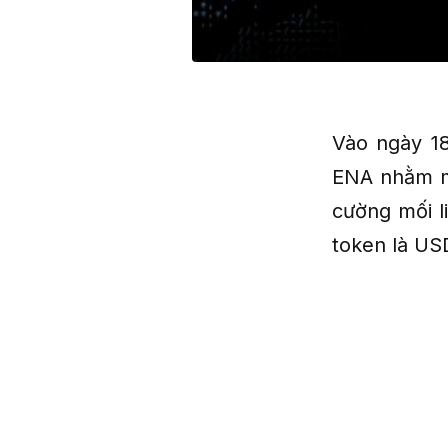
Vào ngày 18
ENA nhằm mở
cường mối l
token là USD