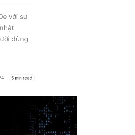
e với sự 
nhật 
ười dùng 
24
5 min read