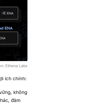
ồn: Ethena Labs
ợi ích chính:
 vững, không
 khác, đảm