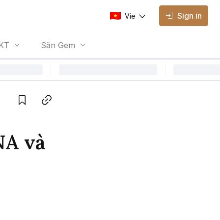
Sign in
Vie
AVAILABLE EDITIONS
KT
Săn Gem
Vie
Vietnamese
Save
Copy link
NA và