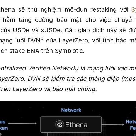
thena sẽ thử nghiệm mô-đun restaking với
S
 nhằm tăng cường bảo mật cho việc chuyển 
 của USDe và sUSDe. Các giao dịch này sẽ đ
ạng lưới DVN* của LayerZero, với tính bảo 
ch stake ENA trên Symbiotic.
tralized Verified Network) là mạng lưới xác mi
ayerZero. DVN sẽ kiểm tra các thông điệp (mes
 trên LayerZero và bảo mật chúng.