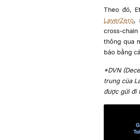
Theo đó, E
LayerZero
,
cross-chain
thông qua m
bảo bằng cá
*
DVN (Decen
trung của L
được gửi đi