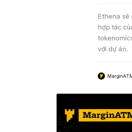
GameFi
Mô Hình Biểu Đồ Giá
Sàn Giao Dịch
Ethena sẽ 
Công Cụ Đầu Tư
hợp tác củ
tokenomics
với dự án.
MarginAT