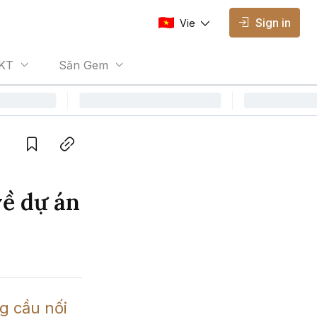
Sign in
Vie
AVAILABLE EDITIONS
KT
Săn Gem
Vie
Vietnamese
Save
Copy link
về dự án
 cầu nối 