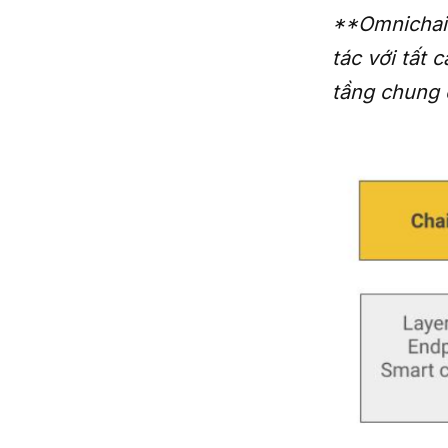
**Omnichain
tác với tất 
tầng chung c