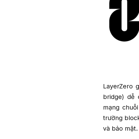
LayerZero g
bridge) dễ
mạng chuỗi 
trường bloc
và bảo mật.