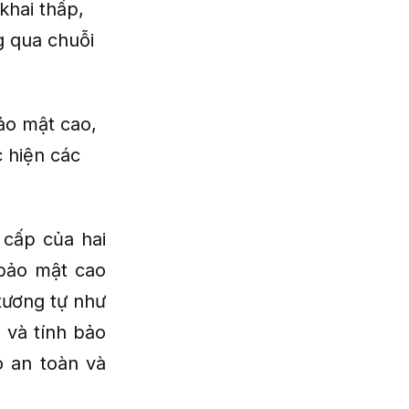
khai thấp,
g qua chuỗi
ảo mật cao,
c hiện các
 cấp của hai
 bảo mật cao
 tương tự như
 và tính bảo
o an toàn và