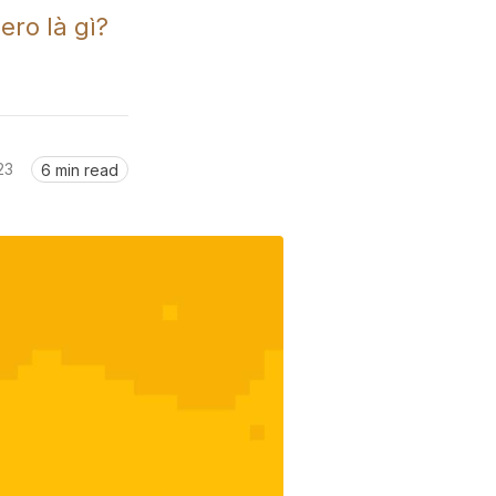
ro là gì? 
23
6 min read