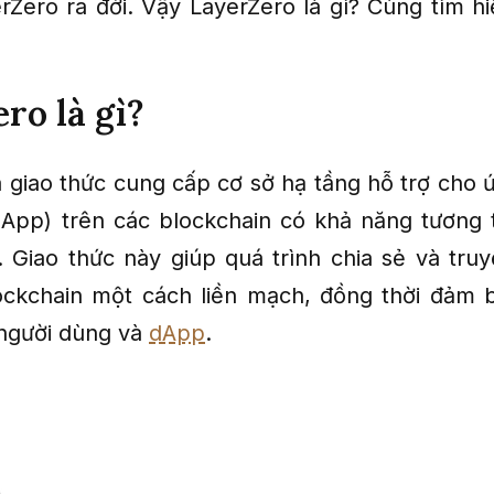
yerZero ra đời. Vậy LayerZero là gì? Cùng tìm h
ro là gì?
à giao thức cung cấp cơ sở hạ tầng hỗ trợ cho 
dApp) trên các blockchain có khả năng tương 
. Giao thức này giúp quá trình chia sẻ và truy
ockchain một cách liền mạch, đồng thời đảm 
người dùng và
dApp
.