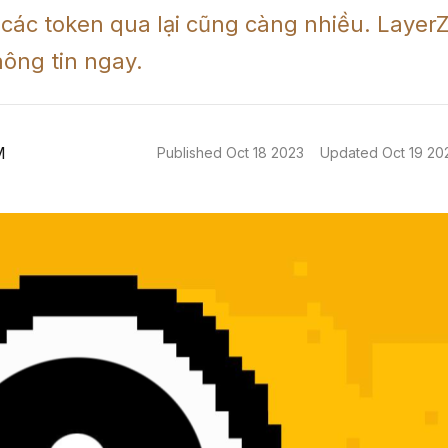
các token qua lại cũng càng nhiều. LayerZe
hông tin ngay.
M
Published
Oct 18 2023
Updated
Oct 19 20