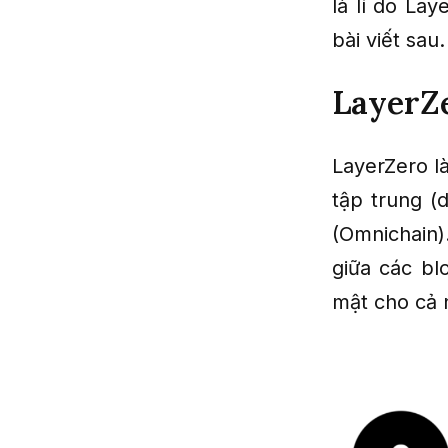
là lí do La
bài viết sau.
LayerZe
LayerZero l
tập trung (
(Omnichain)
giữa các bl
mật cho cả 