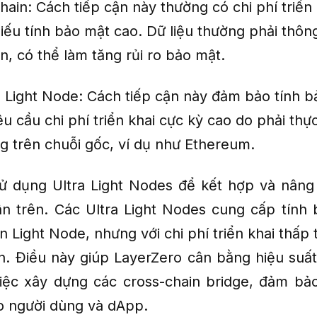
hain: Cách tiếp cận này thường có chi phí triển 
iếu tính bảo mật cao. Dữ liệu thường phải thôn
an, có thể làm tăng rủi ro bảo mật.
 Light Node: Cách tiếp cận này đảm bảo tính b
u cầu chi phí triển khai cực kỳ cao do phải thự
g trên chuỗi gốc, ví dụ như Ethereum.
ử dụng Ultra Light Nodes để kết hợp và nâng
ận trên. Các Ultra Light Nodes cung cấp tính
 Light Node, nhưng với chi phí triển khai thấp
n. Điều này giúp LayerZero cân bằng hiệu suất
iệc xây dựng các cross-chain bridge, đảm bả
o người dùng và dApp.