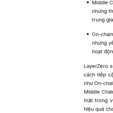
Middle C
nhưng th
trung gi
On-chain
nhưng yê
hoạt độn
LayerZero s
cách tiếp c
như On-chain
Middle Chai
mật trong v
hiệu quả ch