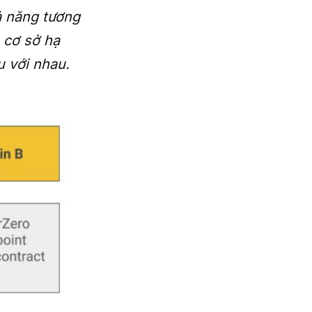
ả năng tương
 cơ sở hạ
ệu với nhau.