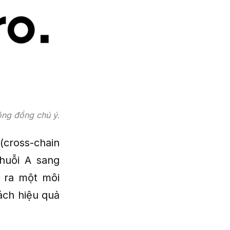
ộng đồng chú ý.
(cross-chain
huỗi A sang
o ra một môi
ách hiệu quả