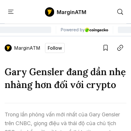
MarginATM
Kiến
Học
Săn
Thức
PTKT
Gem
Language edition
Vie
MarginATM
Follow
Home
Save
Copy link
Tin Tức Crypto
Gary Gensler đang dần nhẹ
Tin Tức Bitcoin
ATM Analytics
nhàng hơn đối với crypto
Phân Tích Bitcoin
Tin Tức Altcoin
Kiến Thức
Thuật Ngữ Cơ Bản
Phân Tích Ethereum
Tin Tức Thị Trường
Học PTKT
Trong lần phỏng vấn mới nhất của Gary Gensler 
Chỉ Báo Kỹ Thuật
Kiến Thức Tổng Hợp
Phân Tích Thị Trường
Săn Gem
trên CNBC, giọng điệu và thái độ của chủ tịch 
Airdrop