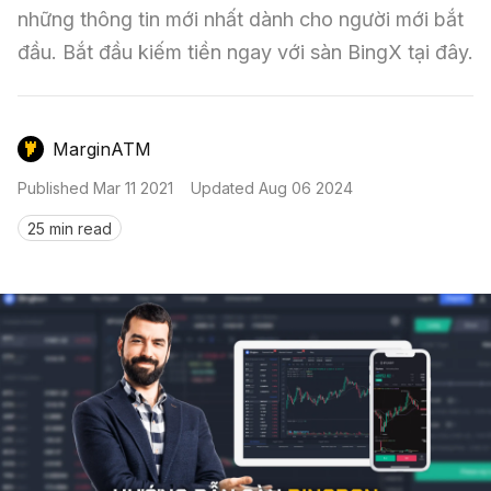
Nến & Price Action
Kinh Nghiệm Đầu Tư
Sign in
những thông tin mới nhất dành cho người mới bắt 
đầu. Bắt đầu kiếm tiền ngay với sàn BingX tại đây.
GameFi
Mô Hình Biểu Đồ Giá
Sàn Giao Dịch
Công Cụ Đầu Tư
MarginATM
Published
Mar 11 2021
Updated
Aug 06 2024
25 min read