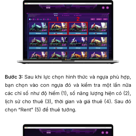
Bước 3:
Sau khi lực chọn hình thức và ngựa phù hợp,
bạn chọn vào con ngựa đó và kiểm tra một lần nữa
các chỉ số như độ hiếm (1), số năng lượng hiện có (2),
lịch sử cho thuê (3), thời gian và giá thuê (4). Sau đó
chọn “Rent” (5) để thuê tướng.