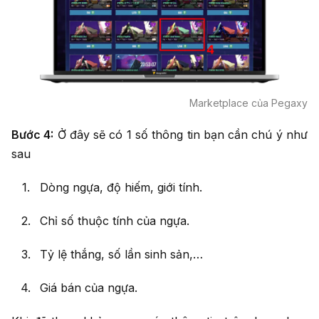
Marketplace của Pegaxy
Bước 4:
Ở đây sẽ có 1 số thông tin bạn cần chú ý như
sau
Dòng ngựa, độ hiếm, giới tính.
Chỉ số thuộc tính của ngựa.
Tỷ lệ thắng, số lần sinh sản,…
Giá bán của ngựa.