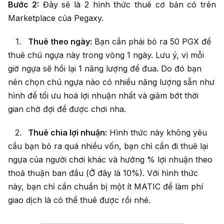
Bước 2:
Đây sẽ là 2 hình thức thuê cơ bản có trên
Marketplace của Pegaxy.
Thuê theo ngày:
Bạn cần phải bỏ ra 50 PGX để
thuê chú ngựa này trong vòng 1 ngày. Lưu ý, vì mỗi
giờ ngựa sẽ hồi lại 1 năng lượng để đua. Do đó bạn
nên chọn chú ngựa nào có nhiều năng lượng sẵn như
hình để tối ưu hoá lợi nhuận nhất và giảm bớt thời
gian chờ đợi để được chơi nha.
Thuê chia lợi nhuận:
Hình thức này không yêu
cầu bạn bỏ ra quá nhiều vốn, bạn chỉ cần đi thuê lại
ngựa của người chơi khác và hưởng % lợi nhuận theo
thoả thuận ban đầu (Ở đây là 10%). Với hình thức
này, bạn chỉ cần chuẩn bị một ít MATIC để làm phí
giao dịch là có thể thuê được rồi nhé.