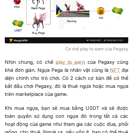
Cơ chế play to earn của Pegaxy
Nhìn chung, có chế
play to earn
của Pegaxy cũng
khá đơn giản. Ngựa Pega là nhân vật cũng là
NFT
đại
diện chính cho trò chơi. Có 2 cách cơ bản để có thể
bắt đầu chơi Pegaxy, đó là thuê ngựa hoặc mua ngựa
trên marketplace của game.
Khi mua ngựa, bạn sẽ mua bằng USDT và sẽ được
toàn quyền sử dụng con ngựa đó trong tất cả các
hoạt động của game như tham gia các cuộc đua, phối
giống, cho thuê. Ngoài ra, nếu vốn ít, bạn có thể thuê