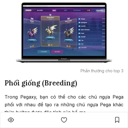
Phần thưởng cho top 3
Phối giống (Breeding)
Trong Pegaxy, bạn có thể cho các chú ngựa Pega
phối với nhau để tạo ra những chú ngựa Pega khác
thừa hưởng được đặc tính của bố mẹ.
Độ hiếm của ngựa Pega con sẽ dựa theo huyết thống