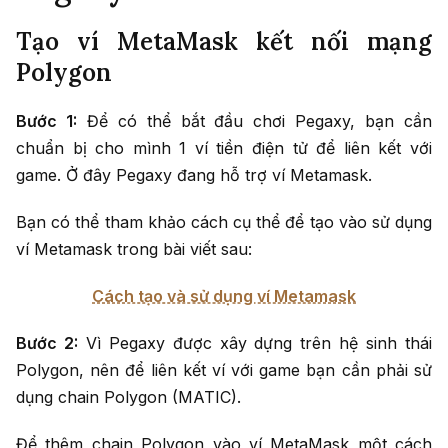
Tạo ví MetaMask kết nối mạng
Polygon
Bước 1:
Để có thể bắt đầu chơi Pegaxy, bạn cần
chuẩn bị cho mình 1 ví tiền điện tử để liên kết với
game. Ở đây Pegaxy đang hỗ trợ ví Metamask.
Bạn có thể tham khảo cách cụ thể để tạo vào sử dụng
ví Metamask trong bài viết sau:
Cách tạo và sử dụng ví Metamask
Bước 2:
Vì Pegaxy được xây dựng trên hệ sinh thái
Polygon, nên để liên kết ví với game bạn cần phải sử
dụng chain Polygon (MATIC).
Để thêm chain Polygon vào ví MetaMask một cách