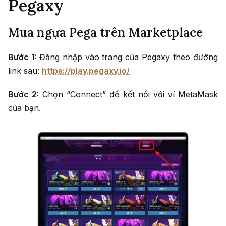
Pegaxy
Mua ngựa Pega trên Marketplace
Bước 1:
Đăng nhập vào trang của Pegaxy theo đường
link sau:
https://play.pegaxy.io/
Bước 2:
Chọn “Connect” để kết nối với ví MetaMask
của bạn.