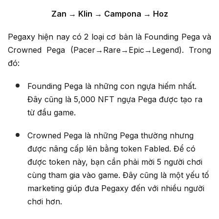
Zan → Klin → Campona → Hoz
Pegaxy hiện nay có 2 loại cơ bản là Founding Pega và
Crowned Pega (Pacer→Rare→Epic→Legend). Trong
đó:
Founding Pega là những con ngựa hiếm nhất.
Đây cũng là 5,000 NFT ngựa Pega được tạo ra
từ đầu game.
Crowned Pega là những Pega thường nhưng
được nâng cấp lên bằng token Fabled. Để có
được token này, bạn cần phải mời 5 người chơi
cùng tham gia vào game. Đây cũng là một yếu tố
marketing giúp đưa Pegaxy đến với nhiều người
chơi hơn.