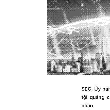
SEC, Ủy ban
tội quảng 
nhận.