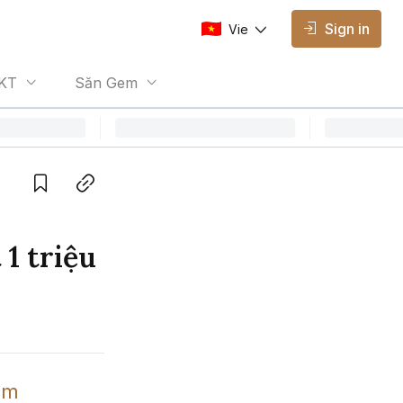
Sign in
Vie
AVAILABLE EDITIONS
KT
Săn Gem
Vie
Vietnamese
Save
Copy link
1 triệu
m 