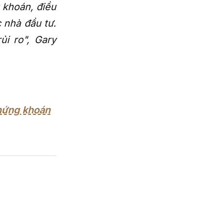
 khoán, điều
 nhà đầu tư.
ủi ro", Gary
chứng khoán