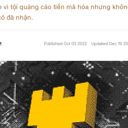
 vì tội quảng cáo tiền mã hóa nhưng không
cô đã nhận. 
M
Published
Oct 03 2022
Updated
Dec 19 2