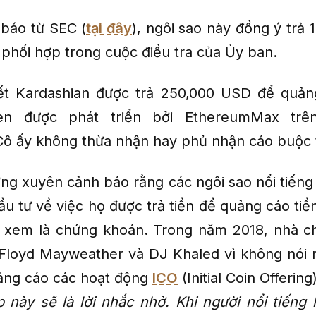
báo từ SEC (
tại đây
), ngôi sao này đồng ý trả 
à phối hợp trong cuộc điều tra của Ủy ban.
ết Kardashian được trả 250,000 USD để quản
en được phát triển bởi EthereumMax trên
Cô ấy không thừa nhận hay phủ nhận cáo buộc 
ng xuyên cảnh báo rằng các ngôi sao nổi tiếng 
đầu tư về việc họ được trả tiền để quảng cáo ti
 xem là chứng khoán. Trong năm 2018, nhà c
Floyd Mayweather và DJ Khaled vì không nói r
ảng cáo các hoạt động
ICO
(Initial Coin Offering)
 này sẽ là lời nhắc nhở. Khi người nổi tiếng