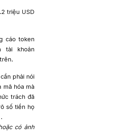
1.2 triệu USD
g cáo token
 tài khoản
trên.
cần phải nói
ền mã hóa mà
hức trách đã
õ số tiền họ
.
 hoặc có ảnh