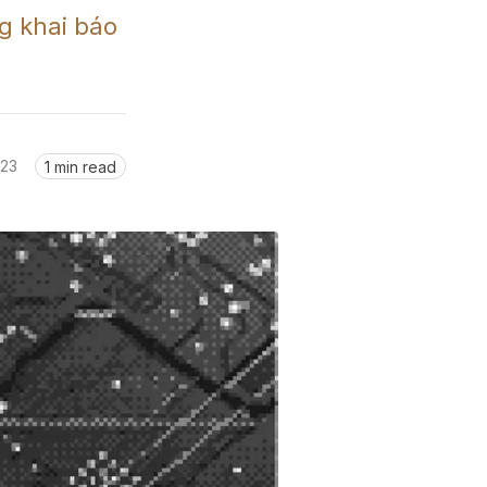
 khai báo 
023
1 min read