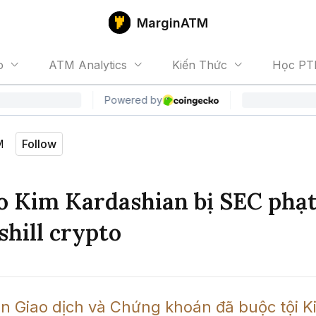
MarginATM
o
ATM Analytics
Kiến Thức
Học PT
M
Follow
o Kim Kardashian bị SEC phạt 
shill crypto
n Giao dịch và Chứng khoán đã buộc tội Ki