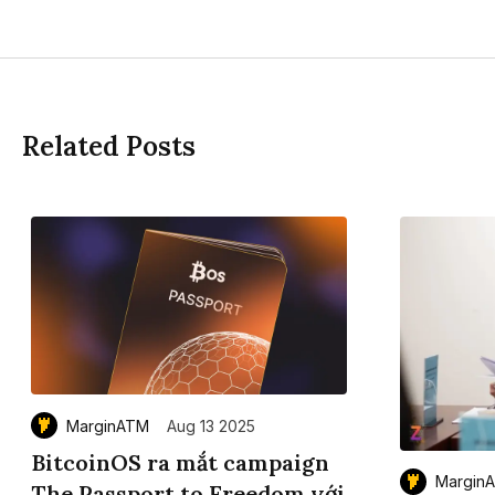
Related Posts
MarginATM
Aug 13 2025
BitcoinOS ra mắt campaign
Margin
The Passport to Freedom với