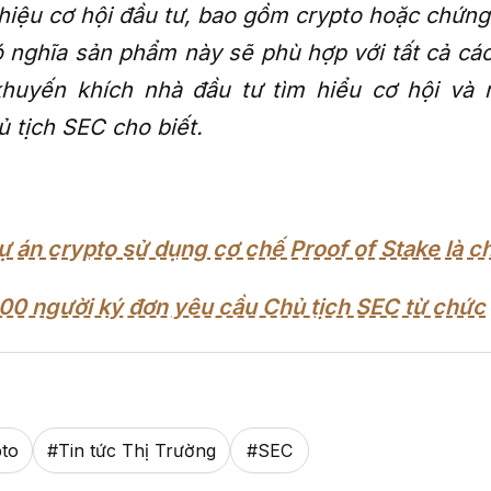
thiệu cơ hội đầu tư, bao gồm crypto hoặc chứng
 nghĩa sản phẩm này sẽ phù hợp với tất cả các
huyến khích nhà đầu tư tìm hiểu cơ hội và r
ủ tịch SEC cho biết.
ự án crypto sử dụng cơ chế Proof of Stake là 
00 người ký đơn yêu cầu Chủ tịch SEC từ chức
pto
#
Tin tức Thị Trường
#
SEC