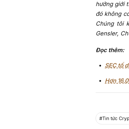
hưởng giới 
đó không có
Chúng tôi k
Gensler, Ch
Đọc thêm:
SEC tố d
Hơn 16,0
#
Tin tức Cry