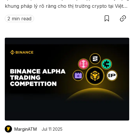
khung pháp lý rõ ràng cho thị trường crypto tại Việt
Save
Copy link
Nam.
2 min read
MarginATM
Jul 11 2025