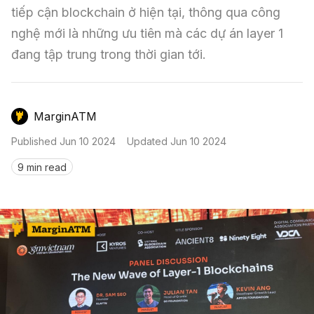
Nến & Price Action
Kinh Nghiệm Đầu Tư
Sign in
tiếp cận blockchain ở hiện tại, thông qua công 
nghệ mới là những ưu tiên mà các dự án layer 1 
GameFi
Mô Hình Biểu Đồ Giá
Sàn Giao Dịch
đang tập trung trong thời gian tới.
Công Cụ Đầu Tư
MarginATM
Published
Jun 10 2024
Updated
Jun 10 2024
9 min read