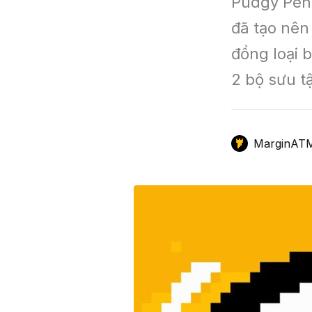
Pudgy Peng
GameFi
Mô Hình Biểu Đồ Giá
Sàn Giao Dịch
đã tạo nên
đồng loại b
Công Cụ Đầu Tư
2 bộ sưu t
MarginAT