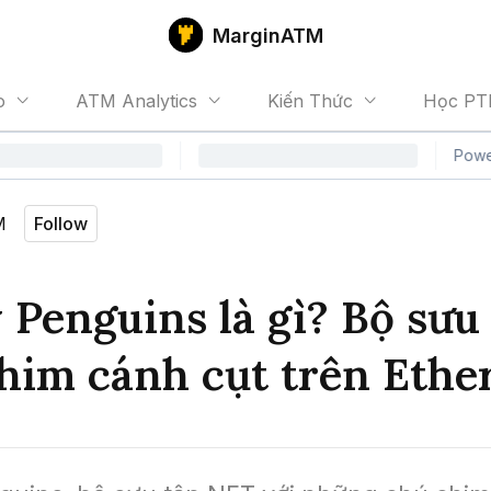
MarginATM
o
ATM Analytics
Kiến Thức
Học PT
M
Follow
 Penguins là gì? Bộ sưu
him cánh cụt trên Eth