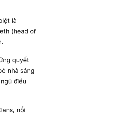
iệt là
eth (head of
n.
hững quyết
 bỏ nhà sáng
 ngũ điều
lans, nổi