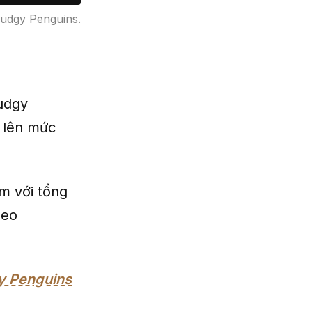
udgy Penguins.
udgy
g lên mức
m với tổng
heo
gy Penguins