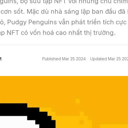
uins, bộ sưu tập NFT với những chú chim 
 cơn sốt. Mặc dù nhà sáng lập ban đầu đã b
ỏ, Pudgy Penguins vẫn phát triển tích cực 
ập NFT có vốn hoá cao nhất thị trường.
M
Published
Mar 25 2024
Updated
Mar 25 20