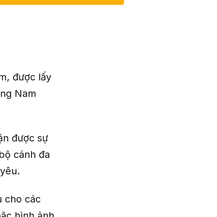
m, được lấy
vùng Nam
ận được sự
 bộ cánh đa
 yêu.
u cho các
ặc hình ảnh