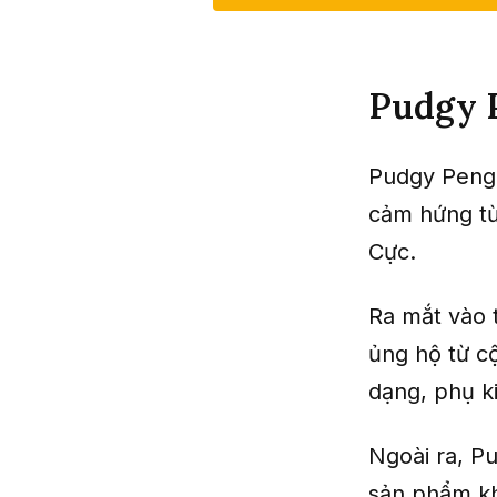
Pudgy P
Pudgy Pengu
cảm hứng từ
Cực.
Ra mắt vào 
ủng hộ từ c
dạng, phụ k
Ngoài ra, P
sản phẩm kh