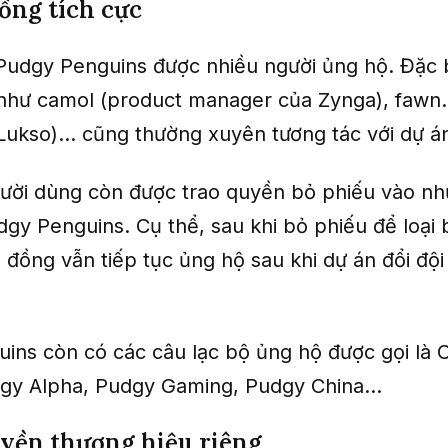
ồng tích cực
udgy Penguins được nhiều người ủng hộ. Đặc b
hư camol (product manager của Zynga), fawn.
ukso)... cũng thường xuyên tương tác với dự á
gười dùng còn được trao quyền bỏ phiếu vào n
dgy Penguins. Cụ thể, sau khi bỏ phiếu để loại
 đồng vẫn tiếp tục ủng hộ sau khi dự án đổi đội
ins còn có các câu lạc bộ ủng hộ được gọi là C
gy Alpha, Pudgy Gaming, Pudgy China...
yền thương hiệu riêng