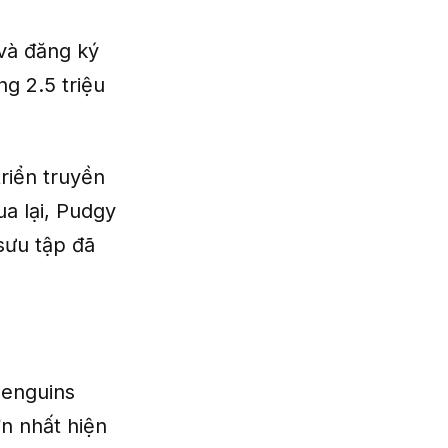
và đăng ký
g 2.5 triệu
riển truyền
a lại, Pudgy
 sưu tập đã
Penguins
n nhất hiện