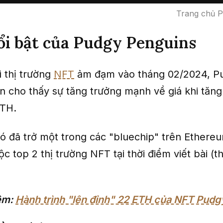
Trang chủ P
i bật của Pudgy Penguins
ì thị trường
NFT
ảm đạm vào tháng 02/2024, P
n cho thấy sự tăng trưởng mạnh về giá khi tăn
ETH.
nó đã trở một trong các "bluechip" trên Ethereu
c top 2 thị trường NFT tại thời điểm viết bài (t
êm:
Hành trình "lên đỉnh" 22 ETH của NFT Pud