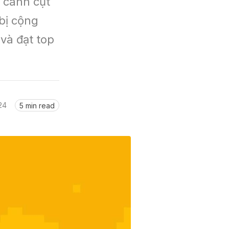
cánh cụt 
ị cộng 
và đạt top 
24
5 min read