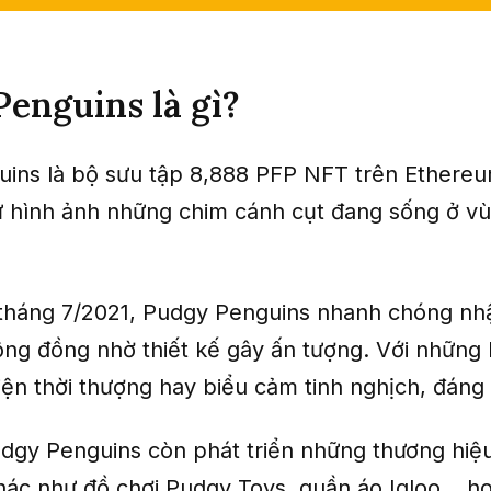
enguins là gì?
ins là bộ sưu tập 8,888 PFP NFT trên Ethereu
 hình ảnh những chim cánh cụt đang sống ở 
tháng 7/2021, Pudgy Penguins nhanh chóng nh
ộng đồng nhờ thiết kế gây ấn tượng. Với những
iện thời thượng hay biểu cảm tinh nghịch, đáng
udgy Penguins còn phát triển những thương hiệ
ác như đồ chơi Pudgy Toys, quần áo Igloo… ho