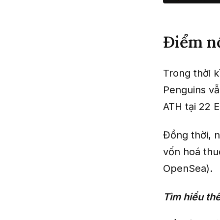
Điểm nổ
Trong thời k
Penguins vẫ
ATH tại 22 
Đồng thời, 
vốn hoá thuộ
OpenSea).
Tìm hiểu th