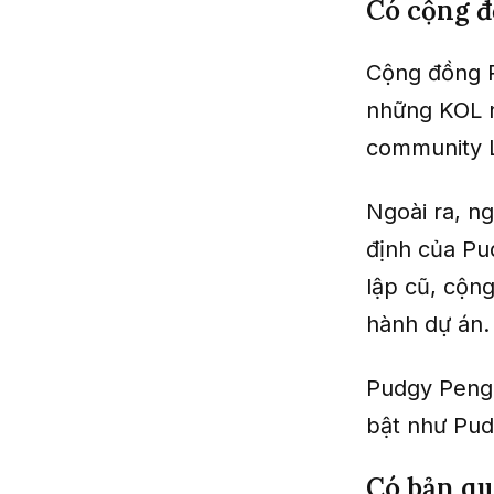
Có cộng đ
Cộng đồng P
những KOL n
community L
Ngoài ra, n
định của Pu
lập cũ, cộng
hành dự án.
Pudgy Pengu
bật như Pud
Có bản qu