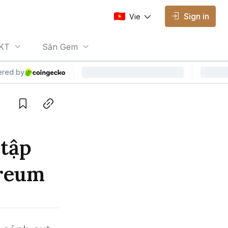
Sign in
Vie
AVAILABLE EDITIONS
KT
Săn Gem
Vie
Vietnamese
Save
Copy link
 tập
ereum